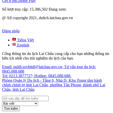
Get it on
Google Play
Số lượt truy cập:
15,386,502
Đang xem:
@ All copyright 2021, dulich.laichau.gov.vn
Đăng nhập
Tiếng Việt
English
Cổng thông tin du lịch Lai Châu cung cấp cho bạn những thông tin
hữu ích nhất cho trải nghiệm du lịch của bạn.
Email: pqldl.sovhttdl@laichau.gov.vn; Tư vấn tour du lịch:
0845.088.688
Tel: 0213.3877727; Hotline: 0845.088.688.
Phòng Quản lý Du lịch - Tầng 6, Nhà D, Khu Trung tâm hành
chính chính trị tỉnh Lai Châu, phường Tân Phong, thành phố Lai
Châu, tỉnh Lai Châu
Tìm kiếm