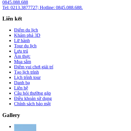
0845.088.688
Tel: 0213.3877727; Hotline: 0845.088.688.
Liên kết
Điểm du lịch
Khám phá 3D
Lữ hành
Tour du lịch
Lưu trú
Ẩm thực
Mua sắm
Điểm vui chơi giải trí
Tạo lịch trình
Lịch trình tour
Danh bạ
Liên hệ
Câu hỏi thường gặp
Điều khoản sử dụng
Chính sách bảo mật
Gallery