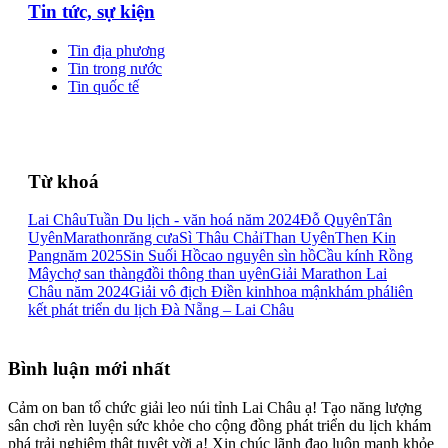
Tin tức, sự kiện
Tin địa phương
Tin trong nước
Tin quốc tế
Từ khoá
Lai Châu
Tuần Du lịch - văn hoá năm 2024
Đỗ Quyên
Tân
Uyên
Marathon
răng cưa
Sì Thâu Chải
Than Uyên
Then Kin
Pang
năm 2025
Sin Suối Hồ
cao nguyên sìn hồ
Cầu kính Rồng
Mây
chợ san thàng
đồi thông than uyên
Giải Marathon Lai
Châu năm 2024
Giải vô địch Điền kinh
hoa mận
khám phá
liên
kết phát triển du lịch Đà Nẵng – Lai Châu
Bình luận mới nhất
Cảm on ban tổ chức giải leo núi tỉnh Lai Châu ạ! Tạo năng lượng
sân chơi rèn luyện sức khỏe cho cộng đồng phát triển du lịch khám
phá trải nghiệm thật tuyệt vời ạ! Xin chúc lãnh đạo luôn mạnh khỏe