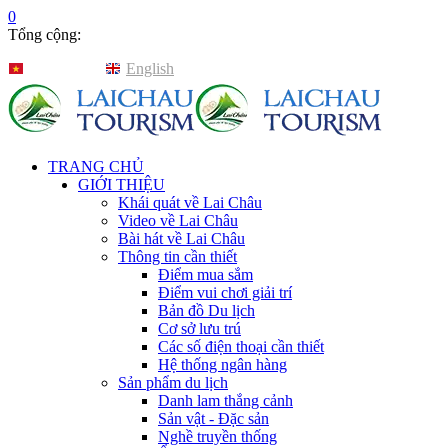
0
Tổng cộng:
Tiếng Việt
English
TRANG CHỦ
GIỚI THIỆU
Khái quát về Lai Châu
Video về Lai Châu
Bài hát về Lai Châu
Thông tin cần thiết
Điểm mua sắm
Điểm vui chơi giải trí
Bản đồ Du lịch
Cơ sở lưu trú
Các số điện thoại cần thiết
Hệ thống ngân hàng
Sản phẩm du lịch
Danh lam thắng cảnh
Sản vật - Đặc sản
Nghề truyền thống