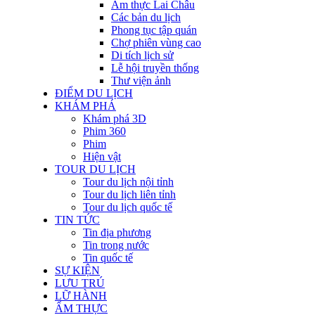
Ẩm thực Lai Châu
Các bản du lịch
Phong tục tập quán
Chợ phiên vùng cao
Di tích lịch sử
Lễ hội truyền thống
Thư viện ảnh
ĐIỂM DU LỊCH
KHÁM PHÁ
Khám phá 3D
Phim 360
Phim
Hiện vật
TOUR DU LỊCH
Tour du lịch nội tỉnh
Tour du lịch liên tỉnh
Tour du lịch quốc tế
TIN TỨC
Tin địa phương
Tin trong nước
Tin quốc tế
SỰ KIỆN
LƯU TRÚ
LỮ HÀNH
ẨM THỰC