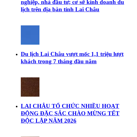
nghiệp, nhà đầu tư; cơ sở kinh doanh du
lịch trên địa bàn tỉnh Lai Châu
Du lịch Lai Châu vượt mốc 1,1 triệu lượt
khách trong 7 tháng đầu năm
LAI CHÂU TỔ CHỨC NHIỀU HOẠT
ĐỘNG ĐẶC SẮC CHÀO MỪNG TẾT
ĐỘC LẬP NĂM 2026