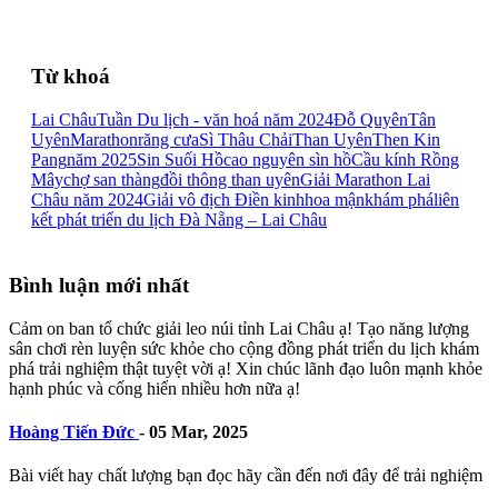
Từ khoá
Lai Châu
Tuần Du lịch - văn hoá năm 2024
Đỗ Quyên
Tân
Uyên
Marathon
răng cưa
Sì Thâu Chải
Than Uyên
Then Kin
Pang
năm 2025
Sin Suối Hồ
cao nguyên sìn hồ
Cầu kính Rồng
Mây
chợ san thàng
đồi thông than uyên
Giải Marathon Lai
Châu năm 2024
Giải vô địch Điền kinh
hoa mận
khám phá
liên
kết phát triển du lịch Đà Nẵng – Lai Châu
Bình luận mới nhất
Cảm on ban tổ chức giải leo núi tỉnh Lai Châu ạ! Tạo năng lượng
sân chơi rèn luyện sức khỏe cho cộng đồng phát triển du lịch khám
phá trải nghiệm thật tuyệt vời ạ! Xin chúc lãnh đạo luôn mạnh khỏe
hạnh phúc và cống hiến nhiều hơn nữa ạ!
Hoàng Tiến Đức
-
05 Mar, 2025
Bài viết hay chất lượng bạn đọc hãy cần đến nơi đây để trải nghiệm