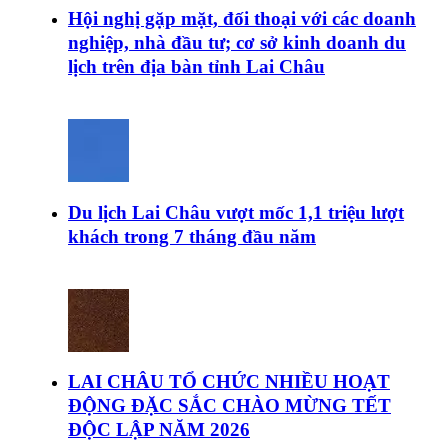
Hội nghị gặp mặt, đối thoại với các doanh
nghiệp, nhà đầu tư; cơ sở kinh doanh du
lịch trên địa bàn tỉnh Lai Châu
Du lịch Lai Châu vượt mốc 1,1 triệu lượt
khách trong 7 tháng đầu năm
LAI CHÂU TỔ CHỨC NHIỀU HOẠT
ĐỘNG ĐẶC SẮC CHÀO MỪNG TẾT
ĐỘC LẬP NĂM 2026