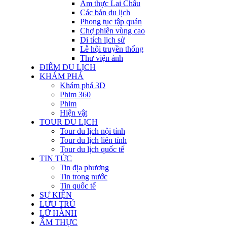
Ẩm thực Lai Châu
Các bản du lịch
Phong tục tập quán
Chợ phiên vùng cao
Di tích lịch sử
Lễ hội truyền thống
Thư viện ảnh
ĐIỂM DU LỊCH
KHÁM PHÁ
Khám phá 3D
Phim 360
Phim
Hiện vật
TOUR DU LỊCH
Tour du lịch nội tỉnh
Tour du lịch liên tỉnh
Tour du lịch quốc tế
TIN TỨC
Tin địa phương
Tin trong nước
Tin quốc tế
SỰ KIỆN
LƯU TRÚ
LỮ HÀNH
ẨM THỰC