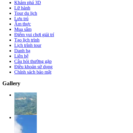
Khám phá 3D
Lữ hành
Tour du lịch
Lưu trú
Ẩm thực
Mua sắm
Điểm vui chơi giải trí
Tạo lịch trình
Lịch trình tour
Danh bạ
Liên hệ
Câu hỏi thường gặp
Điều khoản sử dụng
Chính sách bảo mật
Gallery