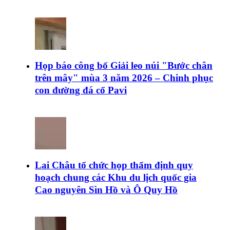
Họp báo công bố Giải leo núi "Bước chân
trên mây" mùa 3 năm 2026 – Chinh phục
con đường đá cổ Pavi
Lai Châu tổ chức họp thẩm định quy
hoạch chung các Khu du lịch quốc gia
Cao nguyên Sìn Hồ và Ô Quy Hồ