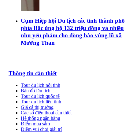
Cụm Hiệp hội Du lịch các tỉnh thành phố
phía Bắc ủng hộ 132 triệu đồng và nhiều
nhu yếu phẩm cho đồng bào vùng lũ xã
Mường Than
Thông tin cần thiết
Tour du lịch nội tỉnh
Bản đồ Du lịch
Tour du lịch quốc tế
Tour du lịch liên tỉnh
Giá cả thị trường
Các số điện thoại cần thiết
Hệ thống ngân hàng
Điểm mua sắm
Điểm vui chơi giải trí