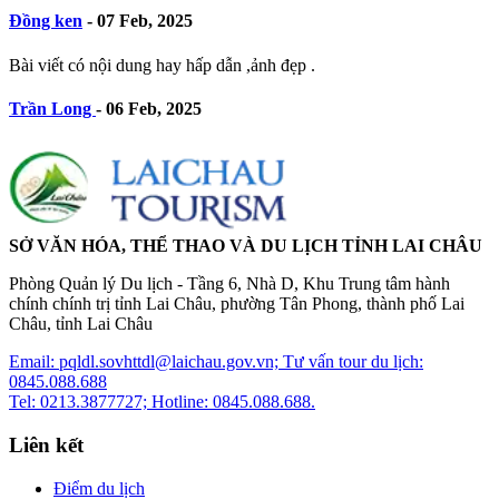
Đồng ken
-
07 Feb, 2025
Bài viết có nội dung hay hấp dẫn ,ảnh đẹp .
Trần Long
-
06 Feb, 2025
SỞ VĂN HÓA, THỂ THAO VÀ DU LỊCH TỈNH LAI CHÂU
Phòng Quản lý Du lịch - Tầng 6, Nhà D, Khu Trung tâm hành
chính chính trị tỉnh Lai Châu, phường Tân Phong, thành phố Lai
Châu, tỉnh Lai Châu
Email: pqldl.sovhttdl@laichau.gov.vn; Tư vấn tour du lịch:
0845.088.688
Tel: 0213.3877727; Hotline: 0845.088.688.
Liên kết
Điểm du lịch