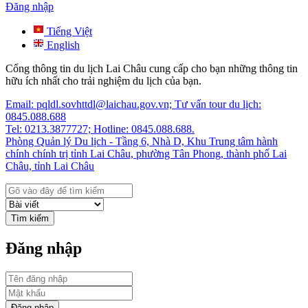
Đăng nhập
Tiếng Việt
English
Cổng thông tin du lịch Lai Châu cung cấp cho bạn những thông tin
hữu ích nhất cho trải nghiệm du lịch của bạn.
Email: pqldl.sovhttdl@laichau.gov.vn; Tư vấn tour du lịch:
0845.088.688
Tel: 0213.3877727; Hotline: 0845.088.688.
Phòng Quản lý Du lịch - Tầng 6, Nhà D, Khu Trung tâm hành
chính chính trị tỉnh Lai Châu, phường Tân Phong, thành phố Lai
Châu, tỉnh Lai Châu
Tìm kiếm
Đăng nhập
Đăng nhập