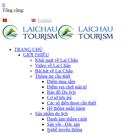
0
Tổng cộng:
Tiếng Việt
English
TRANG CHỦ
GIỚI THIỆU
Khái quát về Lai Châu
Video về Lai Châu
Bài hát về Lai Châu
Thông tin cần thiết
Điểm mua sắm
Điểm vui chơi giải trí
Bản đồ Du lịch
Cơ sở lưu trú
Các số điện thoại cần thiết
Hệ thống ngân hàng
Sản phẩm du lịch
Danh lam thắng cảnh
Sản vật - Đặc sản
Nghề truyền thống