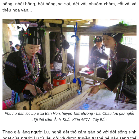
bông, nhặt bông, bật bông, xe sợi, dệt vải, nhuộm chàm, cắt vải và
thêu hoa văn...
Phụ nữ dân tộc Lự ở xã Bản Hon, huyện Tam Đường - Lai Châu lưu giữ nghề
dệt thổ cẩm. Ảnh: Khắc Kiên /VOV - Tây Bắc
Theo già làng người Lự, nghề dệt thổ cẩm gắn bó với đời sống sinh
hoạt của người Lự từ lâu đời và được truyền từ thế hệ này sang thế