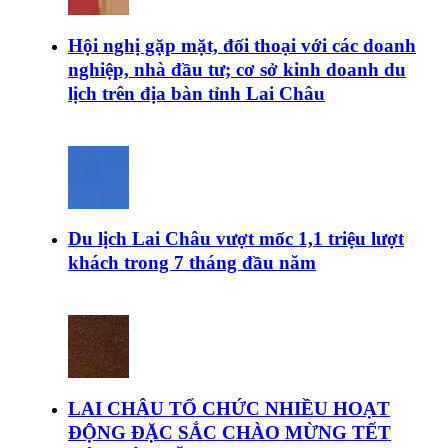
Hội nghị gặp mặt, đối thoại với các doanh
nghiệp, nhà đầu tư; cơ sở kinh doanh du
lịch trên địa bàn tỉnh Lai Châu
Du lịch Lai Châu vượt mốc 1,1 triệu lượt
khách trong 7 tháng đầu năm
LAI CHÂU TỔ CHỨC NHIỀU HOẠT
ĐỘNG ĐẶC SẮC CHÀO MỪNG TẾT