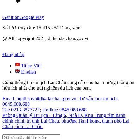
Get it on
Google Play
Số lượt truy cập:
15,415,254
Đang xem:
@ All copyright 2021, dulich.laichau.gov.vn
Đăng nhập
Tiếng Việt
English
Cổng thông tin du lịch Lai Châu cung cấp cho bạn những thông tin
hữu ích nhất cho trải nghiệm du lịch của bạn.
Email: pqldl.sovhttdl@laichau.gov.vn; Tư vấn tour du lịch:
0845.088.688
Tel: 0213.3877727; Hotline: 0845.088.688.
Phòng Quản lý Du lịch - Tầng 6, Nhà D, Khu Trung tâm hành
chính chính trị tỉnh Lai Châu, phường Tân Phong, thành phố Lai
Châu, tỉnh Lai Châu