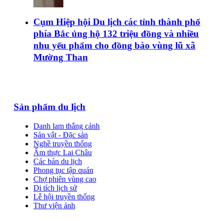
Cụm Hiệp hội Du lịch các tỉnh thành phố
phía Bắc ủng hộ 132 triệu đồng và nhiều
nhu yếu phẩm cho đồng bào vùng lũ xã
Mường Than
Sản phẩm du lịch
Danh lam thắng cảnh
Sản vật - Đặc sản
Nghề truyền thống
Ẩm thực Lai Châu
Các bản du lịch
Phong tục tập quán
Chợ phiên vùng cao
Di tích lịch sử
Lễ hội truyền thống
Thư viện ảnh