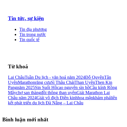
Tin tức, sự kiện
Tin địa phương
Tin trong nước
Tin quốc tế
Từ khoá
Lai Châu
Tuần Du lịch - văn hoá năm 2024
Đỗ Quyên
Tân
Uyên
Marathon
răng cưa
Sì Thâu Chải
Than Uyên
Then Kin
Pang
năm 2025
Sin Suối Hồ
cao nguyên sìn hồ
Cầu kính Rồng
Mây
chợ san thàng
đồi thông than uyên
Giải Marathon Lai
Châu năm 2024
Giải vô địch Điền kinh
hoa mận
khám phá
liên
kết phát triển du lịch Đà Nẵng – Lai Châu
Bình luận mới nhất