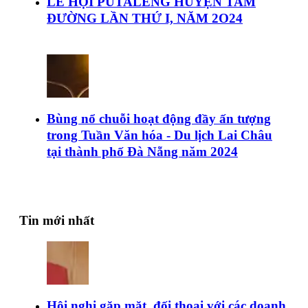
LỄ HỘI PUTALENG HUYỆN TAM
ĐƯỜNG LẦN THỨ I, NĂM 2O24
Bùng nổ chuỗi hoạt động đầy ấn tượng
trong Tuần Văn hóa - Du lịch Lai Châu
tại thành phố Đà Nẵng năm 2024
Tin mới nhất
Hội nghị gặp mặt, đối thoại với các doanh