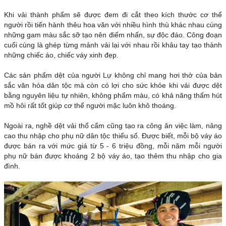
Khi vải thành phẩm sẽ được đem đi cắt theo kích thước cơ thể
người rồi tiến hành thêu hoa văn với nhiều hình thù khác nhau cùng
những gam màu sắc sỡ tạo nên điểm nhấn, sự độc đáo. Công đoạn
cuối cùng là ghép từng mảnh vải lại với nhau rồi khâu tay tạo thành
những chiếc áo, chiếc váy xinh đẹp.
Các sản phẩm dệt của người Lự không chỉ mang hơi thở của bản
sắc văn hóa dân tộc mà còn có lợi cho sức khỏe khi vải được dệt
bằng nguyên liệu tự nhiên, không phẩm màu, có khả năng thấm hút
mồ hôi rất tốt giúp cơ thể người mặc luôn khô thoáng.
Ngoài ra, nghề dệt vải thổ cẩm cũng tạo ra công ăn việc làm, nâng
cao thu nhập cho phụ nữ dân tộc thiểu số. Được biết, mỗi bộ váy áo
được bán ra với mức giá từ 5 - 6 triệu đồng, mỗi năm mỗi người
phụ nữ bán được khoảng 2 bộ váy áo, tạo thêm thu nhập cho gia
đình.