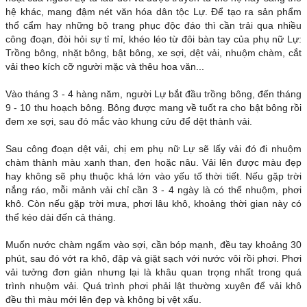
hệ khác, mang đậm nét văn hóa dân tộc Lự. Để tạo ra sản phẩm
thổ cẩm hay những bộ trang phục độc đáo thì cần trải qua nhiều
công đoạn, đòi hỏi sự tỉ mỉ, khéo léo từ đôi bàn tay của phụ nữ Lự:
Trồng bông, nhặt bông, bật bông, xe sợi, dệt vải, nhuộm chàm, cắt
vải theo kích cỡ người mặc và thêu hoa văn...
Vào tháng 3 - 4 hàng năm, người Lự bắt đầu trồng bông, đến tháng
9 - 10 thu hoạch bông. Bông được mang về tuốt ra cho bật bông rồi
đem xe sợi, sau đó mắc vào khung cửu để dệt thành vải.
Sau công đoạn dệt vải, chị em phụ nữ Lự sẽ lấy vải đó đi nhuộm
chàm thành màu xanh than, đen hoặc nâu. Vải lên được màu đẹp
hay không sẽ phụ thuộc khá lớn vào yếu tố thời tiết. Nếu gặp trời
nắng ráo, mỗi mảnh vải chỉ cần 3 - 4 ngày là có thể nhuộm, phơi
khô. Còn nếu gặp trời mưa, phơi lâu khô, khoảng thời gian này có
thể kéo dài đến cả tháng.
Muốn nước chàm ngấm vào sợi, cần bóp mạnh, đều tay khoảng 30
phút, sau đó vớt ra khô, đập và giặt sạch với nước vôi rồi phơi. Phơi
vải tưởng đơn giản nhưng lại là khâu quan trọng nhất trong quá
trình nhuộm vải. Quá trình phơi phải lật thường xuyên để vải khô
đều thì màu mới lên đẹp và không bị vệt xấu.