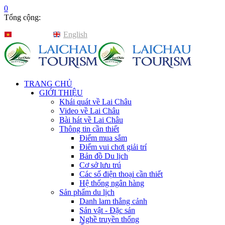
0
Tổng cộng:
Tiếng Việt
English
TRANG CHỦ
GIỚI THIỆU
Khái quát về Lai Châu
Video về Lai Châu
Bài hát về Lai Châu
Thông tin cần thiết
Điểm mua sắm
Điểm vui chơi giải trí
Bản đồ Du lịch
Cơ sở lưu trú
Các số điện thoại cần thiết
Hệ thống ngân hàng
Sản phẩm du lịch
Danh lam thắng cảnh
Sản vật - Đặc sản
Nghề truyền thống