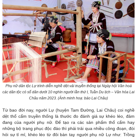
Phụ nữ dân tộc Lự trình diễn nghề dệt vải truyền thống tại Ngày hội Văn hoá
các dân tộc có số dân dưới 10 nghìn người lần thứ I, Tuần Du lịch – Văn hóa Lai
Châu năm 2023. (Ảnh minh hoạ: báo Lai Châu)
Từ bao đời nay, người Lự (huyện Tam Đường, Lai Châu) coi nghề
dệt thổ cẩm truyền thống là thước đo đánh giá sự khéo léo, đảm
đang của người phụ nữ. Để tạo ra các sản phẩm thổ cẩm hay
những bộ trang phục độc đáo thì phải trải qua nhiều công đoạn, đòi
hỏi sự tỉ mỉ, khéo léo từ đôi bàn tay người phụ nữ Lự như: Trồng