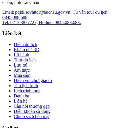
Châu, tỉnh Lai Châu
Email: pqldl.sovhttdl@laichau.gov.vn; Tư vấn tour du lịch:
0845.088.688
Tel: 0213.3877727; Hotline: 0845.088.688.
Liên kết
Điểm du lịch
Khám phá 3D
Lữ hành
Tour du lịch
Lưu trú
Ẩm thực
Mua sắm
Điểm vui chơi giải trí
Tạo lịch trình
Lịch trình tour
Danh bạ
Liên hệ
Câu hỏi thường gặp
Điều khoản sử dụng
Chính sách bảo mật
Gallery