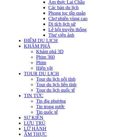
Ẩm thực Lai Châu
Các bản du lịch
Phong tục tập quán
Chợ phiên vùng cao
Di tích lịch sử
Lễ hội truyền thống
Thư viện ảnh
ĐIỂM DU LỊCH
KHÁM PHÁ
Khám phá 3D
Phim 360
Phim
Hiện vật
TOUR DU LỊCH
Tour du lịch nội tỉnh
Tour du lịch liên tỉnh
Tour du lịch quốc tế
TIN TỨC
Tin địa phương
Tin trong nước
Tin quốc tế
SỰ KIỆN
LƯU TRÚ
LỮ HÀNH
ẨM THỰC