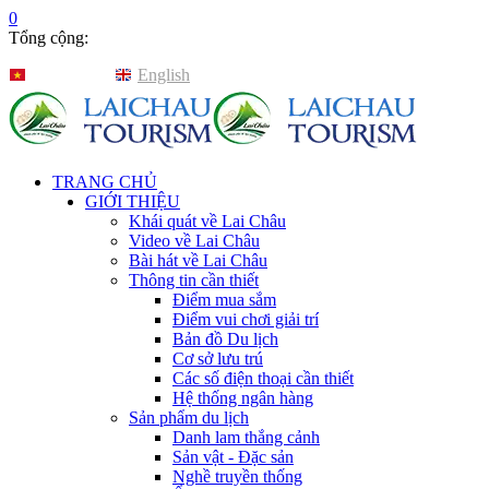
0
Tổng cộng:
Tiếng Việt
English
TRANG CHỦ
GIỚI THIỆU
Khái quát về Lai Châu
Video về Lai Châu
Bài hát về Lai Châu
Thông tin cần thiết
Điểm mua sắm
Điểm vui chơi giải trí
Bản đồ Du lịch
Cơ sở lưu trú
Các số điện thoại cần thiết
Hệ thống ngân hàng
Sản phẩm du lịch
Danh lam thắng cảnh
Sản vật - Đặc sản
Nghề truyền thống