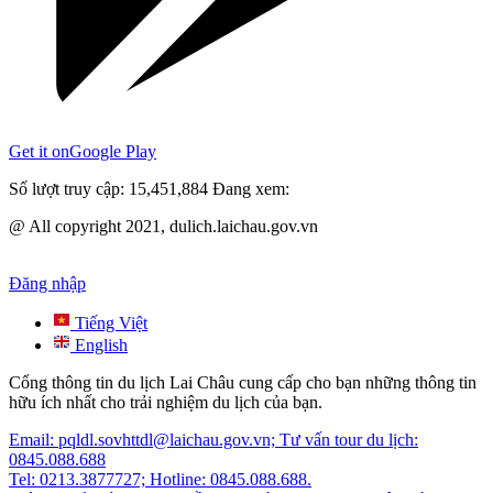
Get it on
Google Play
Số lượt truy cập:
15,451,884
Đang xem:
@ All copyright 2021, dulich.laichau.gov.vn
Đăng nhập
Tiếng Việt
English
Cổng thông tin du lịch Lai Châu cung cấp cho bạn những thông tin
hữu ích nhất cho trải nghiệm du lịch của bạn.
Email: pqldl.sovhttdl@laichau.gov.vn; Tư vấn tour du lịch:
0845.088.688
Tel: 0213.3877727; Hotline: 0845.088.688.