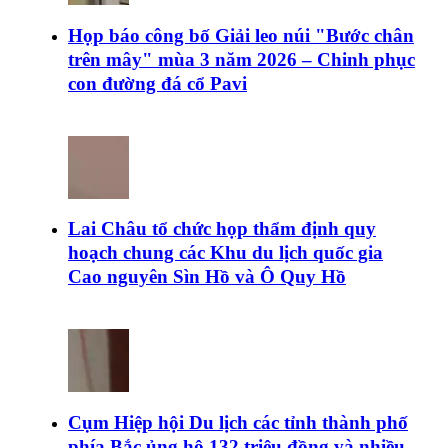
Họp báo công bố Giải leo núi "Bước chân
trên mây" mùa 3 năm 2026 – Chinh phục
con đường đá cổ Pavi
Lai Châu tổ chức họp thẩm định quy
hoạch chung các Khu du lịch quốc gia
Cao nguyên Sìn Hồ và Ô Quy Hồ
Cụm Hiệp hội Du lịch các tỉnh thành phố
phía Bắc ủng hộ 132 triệu đồng và nhiều