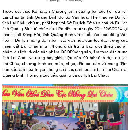
Trước đó, theo Kế hoạch Chương trình quảng bá, xúc tiến du lịch
Lai Châu tại tỉnh Quảng Bình do Sở Văn hoá, Thể thao và Du lịch
tỉnh Lai Châu chủ trì, phối hợp với Sở Du lịch/Sở Văn hoá và Du lịch
tỉnh Quảng Bình tổ chức dự kiến diễn ra từ ngày 20 - 22/9/2024 tại
thành phố Đồng Hới, tỉnh Quảng Bình với chuỗi các hoạt động Văn
hoá – Du lịch mang đậm bản sắc văn hóa dân tộc đặc trưng của
miền đất Lai Châu như: Không gian trưng bày, giới thiệu các ấn
phẩm du lịch và các sản phẩm OCOP/nông sản, ẩm thực đặc trưng
tỉnh Lai Châu và trưng bày giới thiệu trên100 bức ảnh đẹp du lịch
Lai Châu; chương trình ca, múa, nhạc, dân ca, dân vũ mang đậm
bản sắc văn hoá truyền thống của các dân tộc hai tỉnh Lai Châu và
Quảng Bình; Hội nghị xúc tiến, quảng bá du lịch Lai Châu.