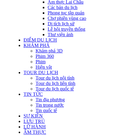
Ẩm thực Lai Châu
Các bản du lịch
Phong tục tập quán
Chợ phiên vùng cao
Di tích lịch sử
Lễ hội truyền thống
Thư viện ảnh
ĐIỂM DU LỊCH
KHÁM PHÁ
Khám phá 3D
Phim 360
Phim
Hiện vật
TOUR DU LỊCH
Tour du lịch nội tỉnh
Tour du lịch liên tỉnh
Tour du lịch quốc tế
TIN TỨC
Tin địa phương
Tin trong nước
Tin quốc tế
SỰ KIỆN
LƯU TRÚ
LỮ HÀNH
ẨM THỰC