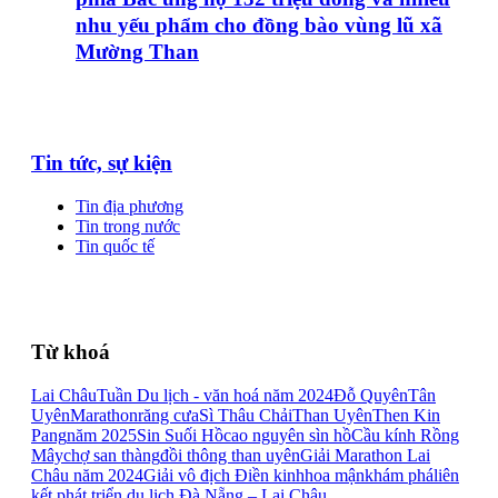
nhu yếu phẩm cho đồng bào vùng lũ xã
Mường Than
Tin tức, sự kiện
Tin địa phương
Tin trong nước
Tin quốc tế
Từ khoá
Lai Châu
Tuần Du lịch - văn hoá năm 2024
Đỗ Quyên
Tân
Uyên
Marathon
răng cưa
Sì Thâu Chải
Than Uyên
Then Kin
Pang
năm 2025
Sin Suối Hồ
cao nguyên sìn hồ
Cầu kính Rồng
Mây
chợ san thàng
đồi thông than uyên
Giải Marathon Lai
Châu năm 2024
Giải vô địch Điền kinh
hoa mận
khám phá
liên
kết phát triển du lịch Đà Nẵng – Lai Châu