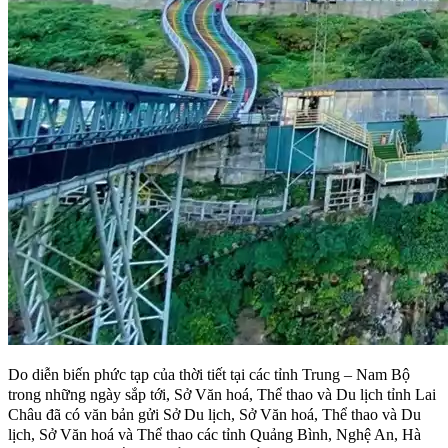
Do diễn biến phức tạp của thời tiết tại các tỉnh Trung – Nam Bộ
trong những ngày sắp tới, Sở Văn hoá, Thể thao và Du lịch tỉnh Lai
Châu đã có văn bản gửi Sở Du lịch, Sở Văn hoá, Thể thao và Du
lịch, Sở Văn hoá và Thể thao các tỉnh Quảng Bình, Nghệ An, Hà