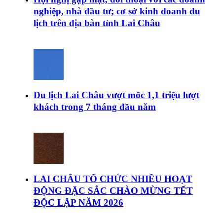
nghiệp, nhà đầu tư; cơ sở kinh doanh du
lịch trên địa bàn tỉnh Lai Châu
Du lịch Lai Châu vượt mốc 1,1 triệu lượt
khách trong 7 tháng đầu năm
LAI CHÂU TỔ CHỨC NHIỀU HOẠT
ĐỘNG ĐẶC SẮC CHÀO MỪNG TẾT
ĐỘC LẬP NĂM 2026