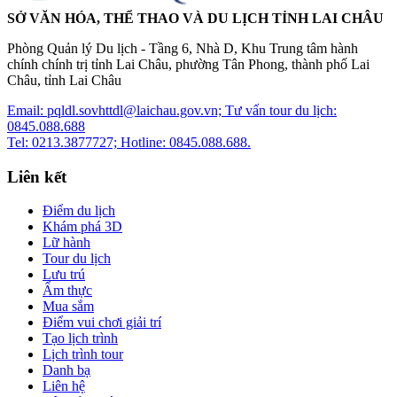
SỞ VĂN HÓA, THỂ THAO VÀ DU LỊCH TỈNH LAI CHÂU
Phòng Quản lý Du lịch - Tầng 6, Nhà D, Khu Trung tâm hành
chính chính trị tỉnh Lai Châu, phường Tân Phong, thành phố Lai
Châu, tỉnh Lai Châu
Email: pqldl.sovhttdl@laichau.gov.vn; Tư vấn tour du lịch:
0845.088.688
Tel: 0213.3877727; Hotline: 0845.088.688.
Liên kết
Điểm du lịch
Khám phá 3D
Lữ hành
Tour du lịch
Lưu trú
Ẩm thực
Mua sắm
Điểm vui chơi giải trí
Tạo lịch trình
Lịch trình tour
Danh bạ
Liên hệ