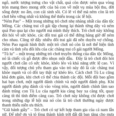
ngô, nước tượng trưng cho vật chất, quả còn được ném qua vòng
tròn mang theo mong ước của bà con về một vụ mùa bội thu, đời
sống được no ấm, con cái sinh sôi. Có lẽ vì thế mà ném còn là trò
chơi bền vững nhất và không thể thiếu trong các lễ hội.
“Ném Pao” – Một trong những trò chơi nhẹ nhàng nhất của dân tộc
Mông. Các chàng trai cô gái tập chung lại thành từng dãy và ném
quả Pao qua lại cho người mà mình thấy thích. Trò chơi này không
đòi hỏi về sức khỏe, các đôi trai gái có thể đứng hàng giờ để ném
cho nhau. Cũng từ đấy nhiều đôi trai gái đã nên duyên vợ chồng.
Ném Pao ngoài hình thức một trò chơi nó còn là nơi thể hiện tình
cảm và tình yêu đôi lứa của các chàng trai cô gái người Mông.
“Tù lu” – một trong những trò chơi truyền thống của dân tộc Mông,
nó là chiếc cù gỗ được đẽo nhọn một đầu. Đây là trò chơi đòi hỏi
người chơi cần có sức khỏe, khéo léo và khả năng ước lệ cao. Vì
vậy, đối tượng chủ yếu tham gia vào trò này đó là các chàng trai
khỏe mạnh và có đôi tay thật sự khéo léo. Cách chơi Tù Lu cũng
khá đơn giản, khi chơi có thể chia thành các đội. Mỗi đội bao gồm
hai bạn chơi, một người đánh chính và một người đánh phụ. Khi
người đánh phụ đánh cù vào vòng tròn, người đánh chính làm sao
đánh trúng con Tù Lu của người kia càng bay xa càng tốt, quay
càng tít thì tính điểm càng cao. Trò chơi này không chỉ được chơi
trong những dịp lễ hội mà nó còn là trò chơi thường ngày được
thanh thiếu niên ưa thích.
“Giã bánh giầy” – Trò chơi có sự kết hợp tham gia của cả nam lẫn
nữ. Để nhớ ơn và tỏ lòng thành kính trời đất đã ban tặng cho mưa