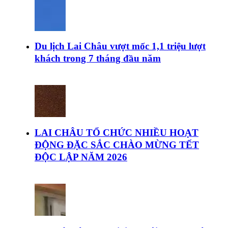
Du lịch Lai Châu vượt mốc 1,1 triệu lượt
khách trong 7 tháng đầu năm
LAI CHÂU TỔ CHỨC NHIỀU HOẠT
ĐỘNG ĐẶC SẮC CHÀO MỪNG TẾT
ĐỘC LẬP NĂM 2026