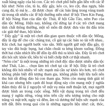
xuất hàng ngày của bà con. Các trò chơi phổ biến gắn liền với các lễ
hội như: Ném còn, tù lu, đẩy gậy, kéo co, leo cột, đua ngựa, bắn
cung đá, tó má lẹ… đã được chọn để các bản làng trong vùng tranh
tài trong rất nhiều các lễ hội thường niên như: lễ hội Then Kin Pang,
lễ hội Nàng Han của dân tộc Thái, lễ hội Gầu Tào, ném Pao của
dân tộc Mông. Hiện nay, không chỉ dừng lại ở các trò chơi mang
tính chất thông thường, một số môn đã được đưa vào thi đấu tròn
các giải thể thao, hội khỏe.
“ Đẩy gậy” là một trò chơi dân gian quen thuộc với dân tộc Mông,
đây là dịp để cho các chàng trai, cô gái tại các bản so tài với nhau..
Khi chơi, hai người bước vào sân. Mỗi người giữ một đầu gậy, tỳ
tay vào đùi hoặc bụng, hai chân choãi ra lưng khom xuống. Đồng
thời hai chân nhích lên để dồn ép đối thủ ra khỏi sân. Đây là trò chơi
đòi hỏi sức khỏe tốt, bền bỉ và biết chớp thời cơ thật nhanh.
“Ném còn” là một trong những trò chơi độc đáo được nhiều dân tộc
như Thái, Lào… chọn làm trò chơi tại các lễ hội. Đây là trò chơi
không đòi hỏi nhiều về sức mạnh mà cần sự khéo léo hơn, trò chơi
không phân biệt đối tượng tham gia, không phân biệt lứa tuổi nên
thu hút rất đông đảo bà con tham gia. Ném còn mang tính giải trí
khá cao nhưng bên cạnh đó hoạt động này còn mang một ý nghĩa
thâm thúy đó là ý nguyện về một vụ mùa mới thuận lợi, mọi người
được bình an trong cuộc sống. Mỗi vật dụng trong trò chơi đều
mang ý nghĩa riêng, vòng tròn trên cây nêu tượng trưng cho mặt
trăng và mặt trời, ngày và đêm, âm và dương thể hiện sức mạnh của
trời đất. Bên trong quả còn là những nguyên liệu như: cát, thóc,