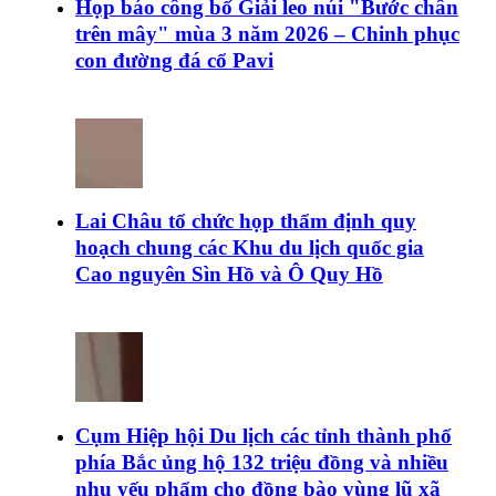
Họp báo công bố Giải leo núi "Bước chân
trên mây" mùa 3 năm 2026 – Chinh phục
con đường đá cổ Pavi
Lai Châu tổ chức họp thẩm định quy
hoạch chung các Khu du lịch quốc gia
Cao nguyên Sìn Hồ và Ô Quy Hồ
Cụm Hiệp hội Du lịch các tỉnh thành phố
phía Bắc ủng hộ 132 triệu đồng và nhiều
nhu yếu phẩm cho đồng bào vùng lũ xã