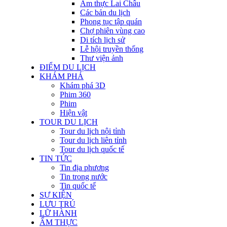
Ẩm thực Lai Châu
Các bản du lịch
Phong tục tập quán
Chợ phiên vùng cao
Di tích lịch sử
Lễ hội truyền thống
Thư viện ảnh
ĐIỂM DU LỊCH
KHÁM PHÁ
Khám phá 3D
Phim 360
Phim
Hiện vật
TOUR DU LỊCH
Tour du lịch nội tỉnh
Tour du lịch liên tỉnh
Tour du lịch quốc tế
TIN TỨC
Tin địa phương
Tin trong nước
Tin quốc tế
SỰ KIỆN
LƯU TRÚ
LỮ HÀNH
ẨM THỰC