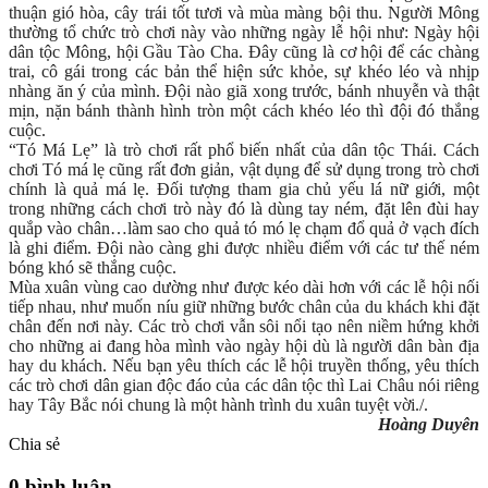
thuận gió hòa, cây trái tốt tươi và mùa màng bội thu. Người Mông
thường tổ chức trò chơi này vào những ngày lễ hội như: Ngày hội
dân tộc Mông, hội Gầu Tào Cha. Đây cũng là cơ hội để các chàng
trai, cô gái trong các bản thể hiện sức khỏe, sự khéo léo và nhịp
nhàng ăn ý của mình. Đội nào giã xong trước, bánh nhuyễn và thật
mịn, nặn bánh thành hình tròn một cách khéo léo thì đội đó thắng
cuộc.
“Tó Má Lẹ” là trò chơi rất phổ biến nhất của dân tộc Thái. Cách
chơi Tó má lẹ cũng rất đơn giản, vật dụng để sử dụng trong trò chơi
chính là quả má lẹ. Đối tượng tham gia chủ yếu lá nữ giới, một
trong những cách chơi trò này đó là dùng tay ném, đặt lên đùi hay
quắp vào chân…làm sao cho quả tó mó lẹ chạm đổ quả ở vạch đích
là ghi điểm. Đội nào càng ghi được nhiều điểm với các tư thế ném
bóng khó sẽ thắng cuộc.
Mùa xuân vùng cao dường như được kéo dài hơn với các lễ hội nối
tiếp nhau, như muốn níu giữ những bước chân của du khách khi đặt
chân đến nơi này. Các trò chơi vẫn sôi nổi tạo nên niềm hứng khởi
cho những ai đang hòa mình vào ngày hội dù là người dân bàn địa
hay du khách. Nếu bạn yêu thích các lễ hội truyền thống, yêu thích
các trò chơi dân gian độc đáo của các dân tộc thì Lai Châu nói riêng
hay Tây Bắc nói chung là một hành trình du xuân tuyệt vời./.
Hoàng Duyên
Chia sẻ
0 bình luận