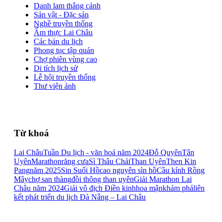
Danh lam thắng cảnh
Sản vật - Đặc sản
Nghề truyền thống
Ẩm thực Lai Châu
Các bản du lịch
Phong tục tập quán
Chợ phiên vùng cao
Di tích lịch sử
Lễ hội truyền thống
Thư viện ảnh
Từ khoá
Lai Châu
Tuần Du lịch - văn hoá năm 2024
Đỗ Quyên
Tân
Uyên
Marathon
răng cưa
Sì Thâu Chải
Than Uyên
Then Kin
Pang
năm 2025
Sin Suối Hồ
cao nguyên sìn hồ
Cầu kính Rồng
Mây
chợ san thàng
đồi thông than uyên
Giải Marathon Lai
Châu năm 2024
Giải vô địch Điền kinh
hoa mận
khám phá
liên
kết phát triển du lịch Đà Nẵng – Lai Châu