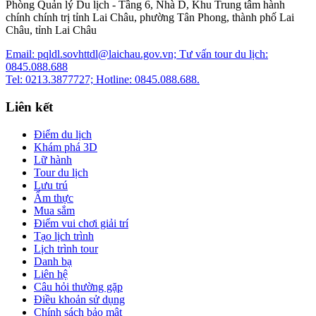
Phòng Quản lý Du lịch - Tầng 6, Nhà D, Khu Trung tâm hành
chính chính trị tỉnh Lai Châu, phường Tân Phong, thành phố Lai
Châu, tỉnh Lai Châu
Email: pqldl.sovhttdl@laichau.gov.vn; Tư vấn tour du lịch:
0845.088.688
Tel: 0213.3877727; Hotline: 0845.088.688.
Liên kết
Điểm du lịch
Khám phá 3D
Lữ hành
Tour du lịch
Lưu trú
Ẩm thực
Mua sắm
Điểm vui chơi giải trí
Tạo lịch trình
Lịch trình tour
Danh bạ
Liên hệ
Câu hỏi thường gặp
Điều khoản sử dụng
Chính sách bảo mật