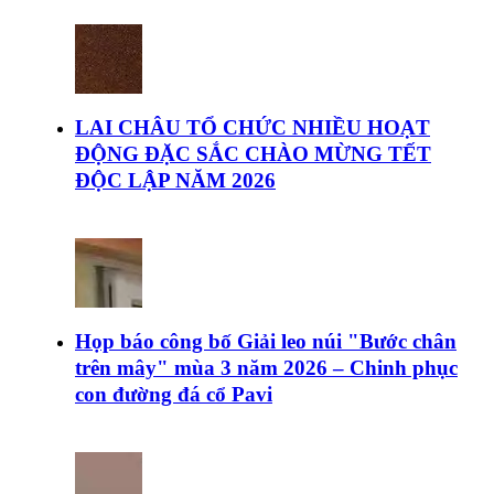
LAI CHÂU TỔ CHỨC NHIỀU HOẠT
ĐỘNG ĐẶC SẮC CHÀO MỪNG TẾT
ĐỘC LẬP NĂM 2026
Họp báo công bố Giải leo núi "Bước chân
trên mây" mùa 3 năm 2026 – Chinh phục
con đường đá cổ Pavi