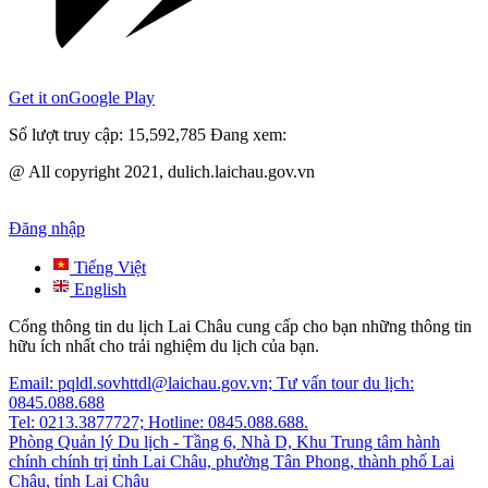
Get it on
Google Play
Số lượt truy cập:
15,592,785
Đang xem:
@ All copyright 2021, dulich.laichau.gov.vn
Đăng nhập
Tiếng Việt
English
Cổng thông tin du lịch Lai Châu cung cấp cho bạn những thông tin
hữu ích nhất cho trải nghiệm du lịch của bạn.
Email: pqldl.sovhttdl@laichau.gov.vn; Tư vấn tour du lịch:
0845.088.688
Tel: 0213.3877727; Hotline: 0845.088.688.
Phòng Quản lý Du lịch - Tầng 6, Nhà D, Khu Trung tâm hành
chính chính trị tỉnh Lai Châu, phường Tân Phong, thành phố Lai
Châu, tỉnh Lai Châu