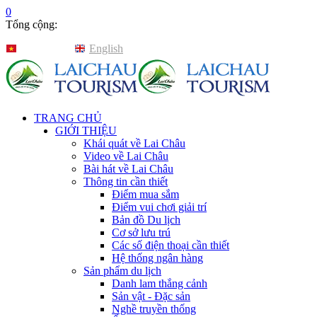
0
Tổng cộng:
Tiếng Việt
English
TRANG CHỦ
GIỚI THIỆU
Khái quát về Lai Châu
Video về Lai Châu
Bài hát về Lai Châu
Thông tin cần thiết
Điểm mua sắm
Điểm vui chơi giải trí
Bản đồ Du lịch
Cơ sở lưu trú
Các số điện thoại cần thiết
Hệ thống ngân hàng
Sản phẩm du lịch
Danh lam thắng cảnh
Sản vật - Đặc sản
Nghề truyền thống