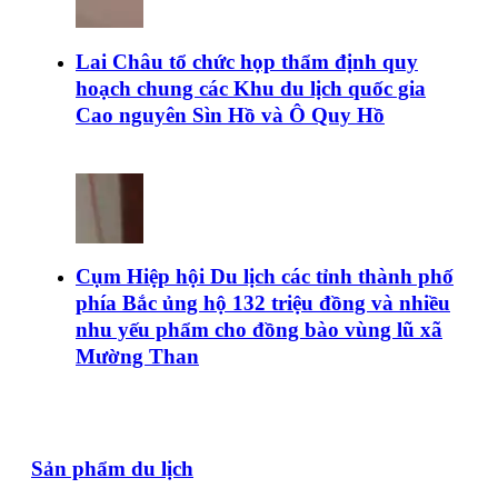
Lai Châu tổ chức họp thẩm định quy
hoạch chung các Khu du lịch quốc gia
Cao nguyên Sìn Hồ và Ô Quy Hồ
Cụm Hiệp hội Du lịch các tỉnh thành phố
phía Bắc ủng hộ 132 triệu đồng và nhiều
nhu yếu phẩm cho đồng bào vùng lũ xã
Mường Than
Sản phẩm du lịch