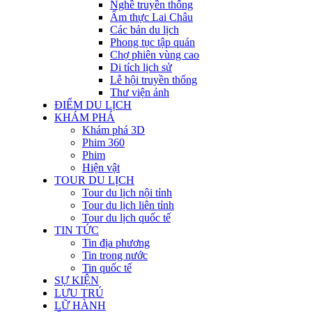
Nghề truyền thống
Ẩm thực Lai Châu
Các bản du lịch
Phong tục tập quán
Chợ phiên vùng cao
Di tích lịch sử
Lễ hội truyền thống
Thư viện ảnh
ĐIỂM DU LỊCH
KHÁM PHÁ
Khám phá 3D
Phim 360
Phim
Hiện vật
TOUR DU LỊCH
Tour du lịch nội tỉnh
Tour du lịch liên tỉnh
Tour du lịch quốc tế
TIN TỨC
Tin địa phương
Tin trong nước
Tin quốc tế
SỰ KIỆN
LƯU TRÚ
LỮ HÀNH