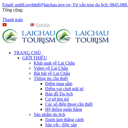
Email: pqldl.sovhttdl@laichau.gov.vn; Tư vấn tour du lịch: 0845.088
Tổng cộng:
Thanh toán
Tiếng Việt
English
TRANG CHỦ
GIỚI THIỆU
Khái quát về Lai Châu
Video về Lai Châu
Bài hát về Lai Châu
Thông tin cần thiết
Điểm mua sắm
Điểm vui chơi giải trí
Bản đồ Du lịch
Cơ sở lưu trú
Các số điện thoại cần thiết
Hệ thống ngân hàng
Sản phẩm du lịch
Danh lam thắng cảnh
Sản vật - Đặc sản