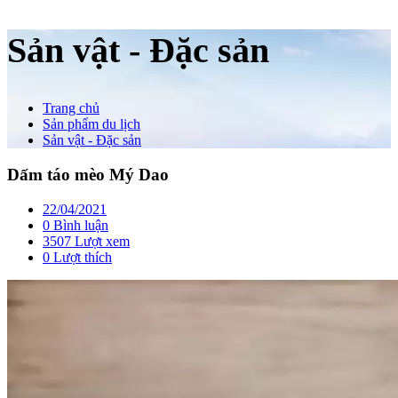
Sản vật - Đặc sản
Trang chủ
Sản phẩm du lịch
Sản vật - Đặc sản
Dấm táo mèo Mý Dao
22/04/2021
0 Bình luận
3507 Lượt xem
0
Lượt thích