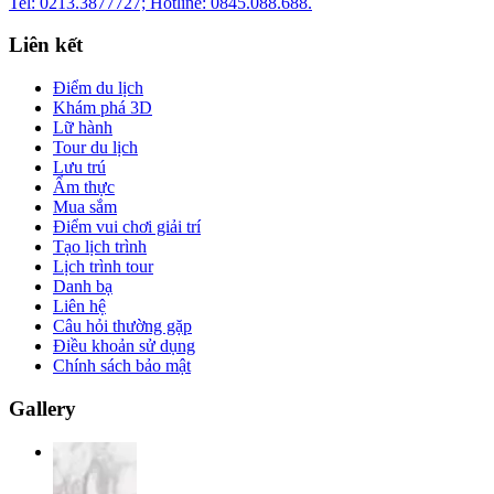
Tel: 0213.3877727; Hotline: 0845.088.688.
Liên kết
Điểm du lịch
Khám phá 3D
Lữ hành
Tour du lịch
Lưu trú
Ẩm thực
Mua sắm
Điểm vui chơi giải trí
Tạo lịch trình
Lịch trình tour
Danh bạ
Liên hệ
Câu hỏi thường gặp
Điều khoản sử dụng
Chính sách bảo mật
Gallery