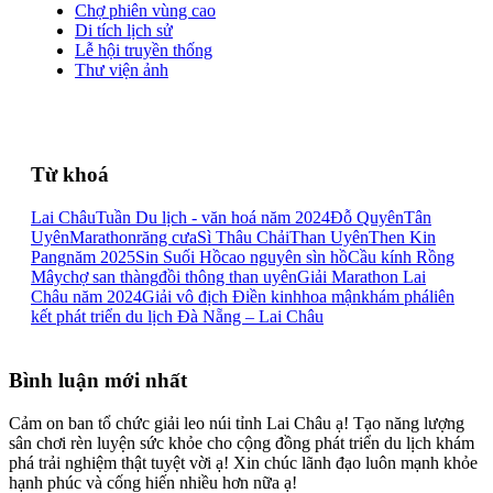
Chợ phiên vùng cao
Di tích lịch sử
Lễ hội truyền thống
Thư viện ảnh
Từ khoá
Lai Châu
Tuần Du lịch - văn hoá năm 2024
Đỗ Quyên
Tân
Uyên
Marathon
răng cưa
Sì Thâu Chải
Than Uyên
Then Kin
Pang
năm 2025
Sin Suối Hồ
cao nguyên sìn hồ
Cầu kính Rồng
Mây
chợ san thàng
đồi thông than uyên
Giải Marathon Lai
Châu năm 2024
Giải vô địch Điền kinh
hoa mận
khám phá
liên
kết phát triển du lịch Đà Nẵng – Lai Châu
Bình luận mới nhất
Cảm on ban tổ chức giải leo núi tỉnh Lai Châu ạ! Tạo năng lượng
sân chơi rèn luyện sức khỏe cho cộng đồng phát triển du lịch khám
phá trải nghiệm thật tuyệt vời ạ! Xin chúc lãnh đạo luôn mạnh khỏe
hạnh phúc và cống hiến nhiều hơn nữa ạ!