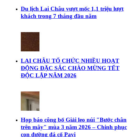
Du lịch Lai Châu vượt mốc 1,1 triệu lượt
khách trong 7 tháng đầu năm
LAI CHÂU TỔ CHỨC NHIỀU HOẠT
ĐỘNG ĐẶC SẮC CHÀO MỪNG TẾT
ĐỘC LẬP NĂM 2026
Họp báo công bố Giải leo núi "Bước chân
trên mây" mùa 3 năm 2026 – Chinh phục
con đường đá cổ Pavi