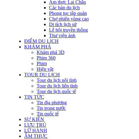
Ẩm thực Lai Châu
Các bản du lịch
Phong tục tập quán
Chợ phiên vùng cao
Di tích lịch sử
Lễ hội truyền thống
Thư viện ảnh
ĐIỂM DU LỊCH
KHÁM PHÁ
Khám phá 3D
Phim 360
Phim
Hiện vật
TOUR DU LỊCH
Tour du lịch nội tỉnh
Tour du lịch liên tỉnh
Tour du lịch quốc tế
TIN TỨC
Tin địa phương
Tin trong nước
Tin quốc tế
SỰ KIỆN
LƯU TRÚ
LỮ HÀNH
ẨM THỰC