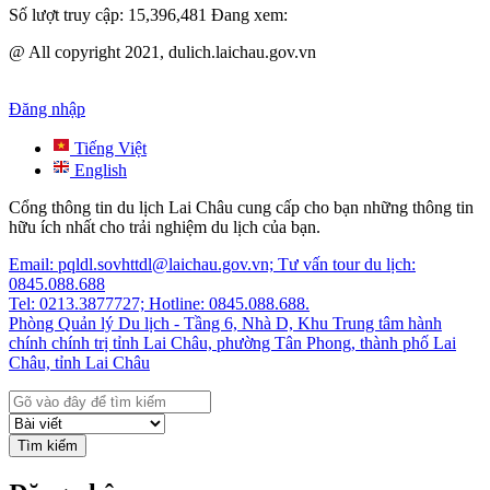
Số lượt truy cập:
15,396,481
Đang xem:
@ All copyright 2021, dulich.laichau.gov.vn
Đăng nhập
Tiếng Việt
English
Cổng thông tin du lịch Lai Châu cung cấp cho bạn những thông tin
hữu ích nhất cho trải nghiệm du lịch của bạn.
Email: pqldl.sovhttdl@laichau.gov.vn; Tư vấn tour du lịch:
0845.088.688
Tel: 0213.3877727; Hotline: 0845.088.688.
Phòng Quản lý Du lịch - Tầng 6, Nhà D, Khu Trung tâm hành
chính chính trị tỉnh Lai Châu, phường Tân Phong, thành phố Lai
Châu, tỉnh Lai Châu
Tìm kiếm