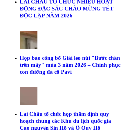
LAI CHÂU TỔ CHỨC NHIỀU HOẠT
ĐỘNG ĐẶC SẮC CHÀO MỪNG TẾT
ĐỘC LẬP NĂM 2026
Họp báo công bố Giải leo núi "Bước chân
trên mây" mùa 3 năm 2026 – Chinh phục
con đường đá cổ Pavi
Lai Châu tổ chức họp thẩm định quy
hoạch chung các Khu du lịch quốc gia
Cao nguyên Sìn Hồ và Ô Quy Hồ