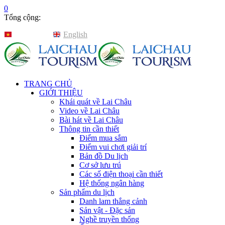
0
Tổng cộng:
Tiếng Việt
English
TRANG CHỦ
GIỚI THIỆU
Khái quát về Lai Châu
Video về Lai Châu
Bài hát về Lai Châu
Thông tin cần thiết
Điểm mua sắm
Điểm vui chơi giải trí
Bản đồ Du lịch
Cơ sở lưu trú
Các số điện thoại cần thiết
Hệ thống ngân hàng
Sản phẩm du lịch
Danh lam thắng cảnh
Sản vật - Đặc sản
Nghề truyền thống