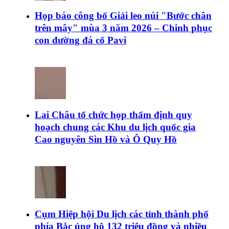
Họp báo công bố Giải leo núi "Bước chân
trên mây" mùa 3 năm 2026 – Chinh phục
con đường đá cổ Pavi
Lai Châu tổ chức họp thẩm định quy
hoạch chung các Khu du lịch quốc gia
Cao nguyên Sìn Hồ và Ô Quy Hồ
Cụm Hiệp hội Du lịch các tỉnh thành phố
phía Bắc ủng hộ 132 triệu đồng và nhiều