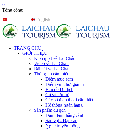
0
Tổng cộng:
Tiếng Việt
English
TRANG CHỦ
GIỚI THIỆU
Khái quát về Lai Châu
Video về Lai Châu
Bài hát về Lai Châu
Thông tin cần thiết
Điểm mua sắm
Điểm vui chơi giải trí
Bản đồ Du lịch
Cơ sở lưu trú
Các số điện thoại cần thiết
Hệ thống ngân hàng
Sản phẩm du lịch
Danh lam thắng cảnh
Sản vật - Đặc sản
Nghề truyền thống