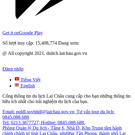
Get it on
Google Play
Số lượt truy cập:
15,408,774
Đang xem:
@ All copyright 2021, dulich.laichau.gov.vn
Đăng nhập
Tiếng Việt
English
Cổng thông tin du lịch Lai Châu cung cấp cho bạn những thông tin
hữu ích nhất cho trải nghiệm du lịch của bạn.
Email: pqldl.sovhttdl@laichau.gov.vn; Tư vấn tour du lịch:
0845.088.688
Tel: 0213.3877727; Hotline: 0845.088.688.
Phòng Quản lý Du lịch - Tầng 6, Nhà D, Khu Trung tâm hành
chính chính trị tỉnh Lai Châu, phường Tân Phong, thành phố Lai