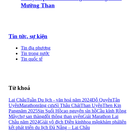
Mường Than
Tin tức, sự kiện
Tin địa phương
Tin trong nước
Tin quốc tế
Từ khoá
Lai Châu
Tuần Du lịch - văn hoá năm 2024
Đỗ Quyên
Tân
Uyên
Marathon
răng cưa
Sì Thâu Chải
Than Uyên
Then Kin
Pang
năm 2025
Sin Suối Hồ
cao nguyên sìn hồ
Cầu kính Rồng
Mây
chợ san thàng
đồi thông than uyên
Giải Marathon Lai
Châu năm 2024
Giải vô địch Điền kinh
hoa mận
khám phá
liên
kết phát triển du lịch Đà Nẵng – Lai Châu