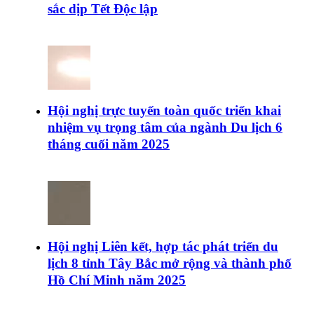
sắc dịp Tết Độc lập
Hội nghị trực tuyến toàn quốc triển khai
nhiệm vụ trọng tâm của ngành Du lịch 6
tháng cuối năm 2025
Hội nghị Liên kết, hợp tác phát triển du
lịch 8 tỉnh Tây Bắc mở rộng và thành phố
Hồ Chí Minh năm 2025