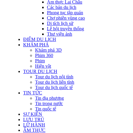
Ẩm thực Lai Châu
Các bản du lịch
Phong tục tập quán
Chợ phiên vùng cao
Di tích lịch sử
Lễ hội truyền thống
Thư viện ảnh
ĐIỂM DU LỊCH
KHÁM PHÁ
Khám phá 3D
Phim 360
Phim
Hiện vật
TOUR DU LỊCH
Tour du lịch nội tỉnh
Tour du lịch liên tỉnh
Tour du lịch quốc tế
TIN TỨC
Tin địa phương
Tin trong nước
Tin quốc tế
SỰ KIỆN
LƯU TRÚ
LỮ HÀNH
ẨM THỰC