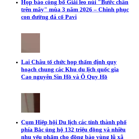
Họp báo công bố Giải leo núi "Bước chân
trên mây" mùa 3 năm 2026 – Chinh phục
con đường đá cổ Pavi
Lai Châu tổ chức họp thẩm định quy
hoạch chung các Khu du lịch quốc gia
Cao nguyên Sìn Hồ và Ô Quy Hồ
Cụm Hiệp hội Du lịch các tỉnh thành phố
phía Bắc ủng hộ 132 triệu đồng và nhiều
nhu yếu phẩm cho đồng bào vùng lũ xã