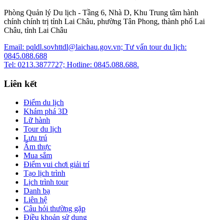
Phòng Quản lý Du lịch - Tầng 6, Nhà D, Khu Trung tâm hành
chính chính trị tỉnh Lai Châu, phường Tân Phong, thành phố Lai
Châu, tỉnh Lai Châu
Email: pqldl.sovhttdl@laichau.gov.vn; Tư vấn tour du lịch:
0845.088.688
Tel: 0213.3877727; Hotline: 0845.088.688.
Liên kết
Điểm du lịch
Khám phá 3D
Lữ hành
Tour du lịch
Lưu trú
Ẩm thực
Mua sắm
Điểm vui chơi giải trí
Tạo lịch trình
Lịch trình tour
Danh bạ
Liên hệ
Câu hỏi thường gặp
Điều khoản sử dụng