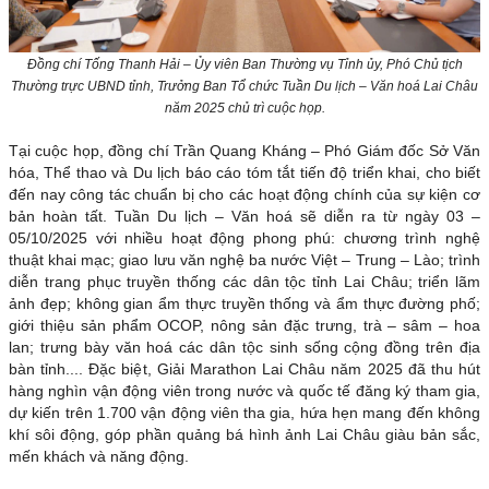
Đồng chí Tống Thanh Hải – Ủy viên Ban Thường vụ Tỉnh ủy, Phó Chủ tịch
Thường trực UBND tỉnh, Trưởng Ban Tổ chức Tuần Du lịch – Văn hoá Lai Châu
năm 2025 chủ trì cuộc họp.
Tại cuộc họp, đồng chí Trần Quang Kháng – Phó Giám đốc Sở Văn
hóa, Thể thao và Du lịch báo cáo tóm tắt tiến độ triển khai, cho biết
đến nay công tác chuẩn bị cho các hoạt động chính của sự kiện cơ
bản hoàn tất. Tuần Du lịch – Văn hoá sẽ diễn ra từ ngày 03 –
05/10/2025 với nhiều hoạt động phong phú: chương trình nghệ
thuật khai mạc; giao lưu văn nghệ ba nước Việt – Trung – Lào; trình
diễn trang phục truyền thống các dân tộc tỉnh Lai Châu; triển lãm
ảnh đẹp; không gian ẩm thực truyền thống và ẩm thực đường phố;
giới thiệu sản phẩm OCOP, nông sản đặc trưng, trà – sâm – hoa
lan; trưng bày văn hoá các dân tộc sinh sống cộng đồng trên địa
bàn tỉnh.... Đặc biệt, Giải Marathon Lai Châu năm 2025 đã thu hút
hàng nghìn vận động viên trong nước và quốc tế đăng ký tham gia,
dự kiến trên 1.700 vận động viên tha gia, hứa hẹn mang đến không
khí sôi động, góp phần quảng bá hình ảnh Lai Châu giàu bản sắc,
mến khách và năng động.