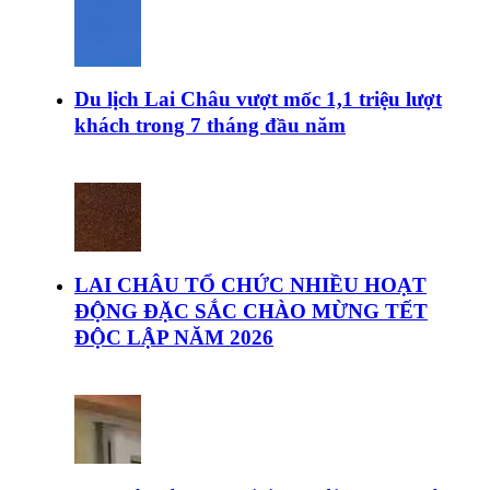
Du lịch Lai Châu vượt mốc 1,1 triệu lượt
khách trong 7 tháng đầu năm
LAI CHÂU TỔ CHỨC NHIỀU HOẠT
ĐỘNG ĐẶC SẮC CHÀO MỪNG TẾT
ĐỘC LẬP NĂM 2026