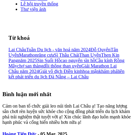
Lễ hội truyền thống
Thư viện ảnh
Từ khoá
Lai Châu
Tuần Du lịch - văn hoá năm 2024
Đỗ Quyên
Tân
Uyên
Marathon
răng cưa
Sì Thâu Chải
Than Uyên
Then Kin
Pang
năm 2025
Sin Suối Hồ
cao nguyên sìn hồ
Cầu kính Rồng
Mây
chợ san thàng
đồi thông than uyên
Giải Marathon Lai
Châu năm 2024
Giải vô địch Điền kinh
hoa mận
khám phá
liên
kết phát triển du lịch Đà Nẵng – Lai Châu
Bình luận mới nhất
Cảm on ban tổ chức giải leo núi tỉnh Lai Châu ạ! Tạo năng lượng
sân chơi rèn luyện sức khỏe cho cộng đồng phát triển du lịch khám
phá trải nghiệm thật tuyệt vời ạ! Xin chúc lãnh đạo luôn mạnh khỏe
hạnh phúc và cống hiến nhiều hơn nữa ạ!
Hoàng Tiến Đức
-
05 Mar, 2025