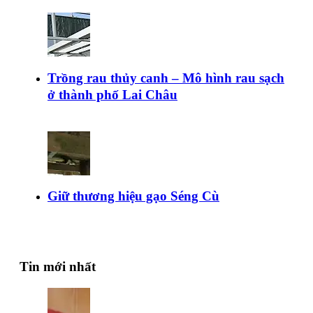
Trồng rau thủy canh – Mô hình rau sạch
ở thành phố Lai Châu
Giữ thương hiệu gạo Séng Cù
Tin mới nhất