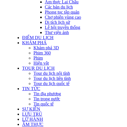
Ẩm thực Lai Châu
Các bản du lịch
Phong tục tập quán
Chợ phiên vùng cao
Di tích lịch sử
Lễ hội truyền thống
Thư viện ảnh
ĐIỂM DU LỊCH
KHÁM PHÁ
Khám phá 3D
Phim 360
Phim
Hiện vật
TOUR DU LỊCH
Tour du lịch nội tỉnh
Tour du lịch liên tỉnh
Tour du lịch quốc tế
TIN TỨC
Tin địa phương
Tin trong nước
Tin quốc tế
SỰ KIỆN
LƯU TRÚ
LỮ HÀNH
ẨM THỰC