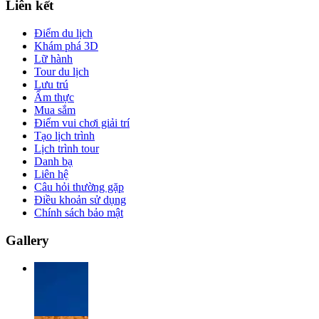
Liên kết
Điểm du lịch
Khám phá 3D
Lữ hành
Tour du lịch
Lưu trú
Ẩm thực
Mua sắm
Điểm vui chơi giải trí
Tạo lịch trình
Lịch trình tour
Danh bạ
Liên hệ
Câu hỏi thường gặp
Điều khoản sử dụng
Chính sách bảo mật
Gallery