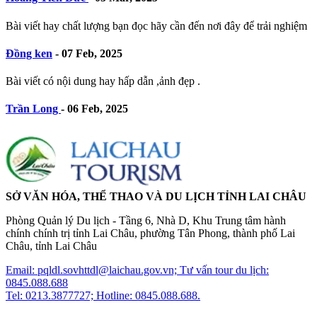
Bài viết hay chất lượng bạn đọc hãy cần đến nơi đây để trải nghiệm
Đồng ken
-
07 Feb, 2025
Bài viết có nội dung hay hấp dẫn ,ảnh đẹp .
Trần Long
-
06 Feb, 2025
SỞ VĂN HÓA, THỂ THAO VÀ DU LỊCH TỈNH LAI CHÂU
Phòng Quản lý Du lịch - Tầng 6, Nhà D, Khu Trung tâm hành
chính chính trị tỉnh Lai Châu, phường Tân Phong, thành phố Lai
Châu, tỉnh Lai Châu
Email: pqldl.sovhttdl@laichau.gov.vn; Tư vấn tour du lịch:
0845.088.688
Tel: 0213.3877727; Hotline: 0845.088.688.