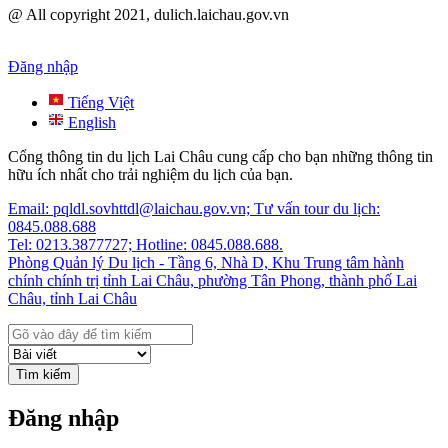
@ All copyright 2021, dulich.laichau.gov.vn
Đăng nhập
Tiếng Việt
English
Cổng thông tin du lịch Lai Châu cung cấp cho bạn những thông tin
hữu ích nhất cho trải nghiệm du lịch của bạn.
Email: pqldl.sovhttdl@laichau.gov.vn; Tư vấn tour du lịch:
0845.088.688
Tel: 0213.3877727; Hotline: 0845.088.688.
Phòng Quản lý Du lịch - Tầng 6, Nhà D, Khu Trung tâm hành
chính chính trị tỉnh Lai Châu, phường Tân Phong, thành phố Lai
Châu, tỉnh Lai Châu
Tìm kiếm
Đăng nhập