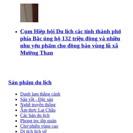
Cụm Hiệp hội Du lịch các tỉnh thành phố
phía Bắc ủng hộ 132 triệu đồng và nhiều
nhu yếu phẩm cho đồng bào vùng lũ xã
Mường Than
Sản phẩm du lịch
Danh lam thắng cảnh
Sản vật - Đặc sản
Nghề truyền thống
Ẩm thực Lai Châu
Các bản du lịch
Phong tục tập quán
Chợ phiên vùng cao
Di tích lịch sử