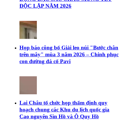
ĐỘC LẬP NĂM 2026
Họp báo công bố Giải leo núi "Bước chân
trên mây" mùa 3 năm 2026 – Chinh phục
con đường đá cổ Pavi
Lai Châu tổ chức họp thẩm định quy
hoạch chung các Khu du lịch quốc gia
Cao nguyên Sìn Hồ và Ô Quy Hồ