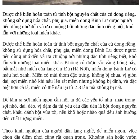
Được chế biến hoàn toàn từ tinh bột nguyên chất của củ dong riềng,
không sử dụng hóa chất, phụ gia, miến dong Bình Lư được người
tiêu dùng nhớ đến và ưa chuộng bởi những đặc tính riêng biệt, khó
lẫn với những loại miến khác.
Được chế biến hoàn toàn từ tinh bột nguyên chất của củ dong riềng,
không sử dụng hóa chất, phụ gia, miến dong Bình Lư được người
tiêu dùng nhớ đến và ưa chuộng bởi những đặc tính riêng biệt, khó
lẫn với những loại miến khác. Không có được sắc vàng bóng bẩy,
bắt mắt như miến của làng Cự Đà (Hà Nội), miến dong Bình Lư có
màu hơi xanh. Miến có mùi thơm đặc trưng, không bị chua, vị giòn
dai, sợi miến nhỏ khi nấu lên rất mềm nhưng không bị dính, và đặc
biệt hơn cả là, miến có thể nấu lại từ 2-3 lần mà không bị nát.
Để làm ra sợi miến ngon cần hội tụ đủ các yếu tố như: màu trong,
sợi nhỏ, dai, dẻo, vị đậm đà thì yêu cầu đầu tiên là bột dong nguyên
chất, khâu đánh bột vừa tới, nếu khô hoặc nhão quá đều ảnh hưởng
đến chất lượng miến.
Theo kinh nghiệm của người dân làng nghề, để miến ngon, việc
chọn địa điểm phơi cũng rất quan trọng. Khoảng sân hoặc vườn