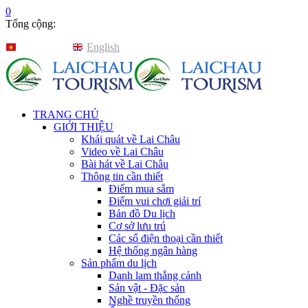
0
Tổng cộng:
Tiếng Việt
English
TRANG CHỦ
GIỚI THIỆU
Khái quát về Lai Châu
Video về Lai Châu
Bài hát về Lai Châu
Thông tin cần thiết
Điểm mua sắm
Điểm vui chơi giải trí
Bản đồ Du lịch
Cơ sở lưu trú
Các số điện thoại cần thiết
Hệ thống ngân hàng
Sản phẩm du lịch
Danh lam thắng cảnh
Sản vật - Đặc sản
Nghề truyền thống