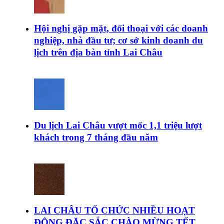
Hội nghị gặp mặt, đối thoại với các doanh
nghiệp, nhà đầu tư; cơ sở kinh doanh du
lịch trên địa bàn tỉnh Lai Châu
Du lịch Lai Châu vượt mốc 1,1 triệu lượt
khách trong 7 tháng đầu năm
LAI CHÂU TỔ CHỨC NHIỀU HOẠT
ĐỘNG ĐẶC SẮC CHÀO MỪNG TẾT