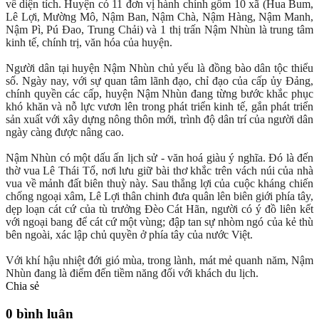
về diện tích. Huyện có 11 đơn vị hành chính gồm 10 xã (Hua Bum,
Lê Lợi, Mường Mô, Nậm Ban, Nậm Chà, Nậm Hàng, Nậm Manh,
Nậm Pì, Pú Đao, Trung Chải) và 1 thị trấn Nậm Nhùn là trung tâm
kinh tế, chính trị, văn hóa của huyện.
Người dân tại huyện Nậm Nhùn chủ yếu là đồng bào dân tộc thiểu
số. Ngày nay, với sự quan tâm lãnh đạo, chỉ đạo của cấp ủy Đảng,
chính quyền các cấp, huyện Nậm Nhùn đang từng bước khắc phục
khó khăn và nỗ lực vươn lên trong phát triển kinh tế, gắn phát triển
sản xuất với xây dựng nông thôn mới, trình độ dân trí của người dân
ngày càng được nâng cao.
Nậm Nhùn có một dấu ấn lịch sử - văn hoá giàu ý nghĩa. Đó là đến
thờ vua Lê Thái Tổ, nơi lưu giữ bài thơ khắc trên vách núi của nhà
vua về mảnh đất biên thuỳ này. Sau thắng lợi của cuộc kháng chiến
chống ngoại xâm, Lê Lợi thân chinh đưa quân lên biên giới phía tây,
dẹp loạn cát cứ của tù trưởng Đèo Cát Hãn, người có ý đồ liên kết
với ngoại bang để cát cứ một vùng; đập tan sự nhòm ngó của kẻ thù
bên ngoài, xác lập chủ quyền ở phía tây của nước Việt.
Với khí hậu nhiệt đới gió mùa, trong lành, mát mẻ quanh năm, Nậm
Nhùn đang là điểm đến tiềm năng đối với khách du lịch.
Chia sẻ
0 bình luận