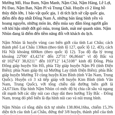
Mường Mô, Hua Bum, Nậm Manh, Nậm Chà, Nậm Hàng, Lê Lợi,
Pú Đao, Nậm Ban, Nậm Pì và Trung Chải. Huyện có 2 lòng hồ
thủy điện lớn, 1 bảo vật quốc gia, 1 di tích lịch sử cấp quốc gia,
điểm đến đẹp nhất Đông Nam Á, những bản làng bình yên và
hoang nguyên, những món ăn, điệu múa say đắm lòng người gắn
với khí hậu nhiệt đới gió mùa, trong lành, mát mẻ quanh năm. Nậm
Nhùn đang là điểm đến tiềm năng đối với khách du lịch.
Nậm Nhùn là huyện vùng cao biên giới của tỉnh Lai Châu; cách
thành phố Lai Châu 130km (theo tỉnh lộ 127, quốc lộ 12, 4D), cách
Hà Nội khoảng 600km (theo quốc lộ 12). Tọa độ địa lý trong
0
0
khoảng
22
00’ 43,4274’
đến
22
31’ 06,8644’’
vĩ độ Bắc và
0
0
từ
102
43’ 38,0211’’
đến
103
12’ 14,5108’’
kinh độ Đông. Phía
Đông giáp huyện Sìn Hồ, phía Tây giáp huyện Nậm Pồ (tỉnh Điện
Biên); phía Nam giáp thị xã Mường Lay (tỉnh Điện Biên); phía Bắc
giáp huyện Mường Tè cùng huyện Kim Bình (tỉnh Vân Nam, Trung
Quốc). Huyện có 3 xã tiếp giáp với huyện Kim Bình (tỉnh Vân
Nam, Trung Quốc), với tổng chiều dài đường biên giới là
24,671km. Địa hình Nậm Nhùn có mức độ bị chia cắt sâu và ngang
rất mạnh bởi các dãy núi cao chạy dài theo hướng Tây Bắc - Đông
Nam, trong đó phổ biến là địa hình núi cao và núi trung bình.
Nậm Nhùn có tổng diện tích tự nhiên 138.804,16ha, chiếm 15,3%
diện tích của tỉnh Lai Châu, đứng thứ 3/8 huyện, thành phố của tỉnh