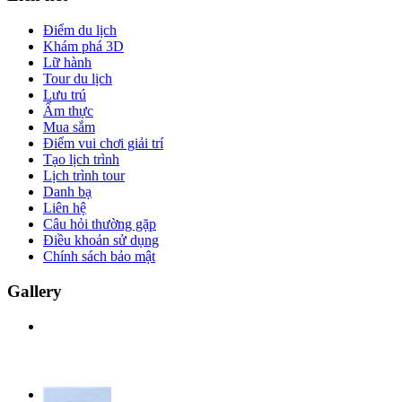
Điểm du lịch
Khám phá 3D
Lữ hành
Tour du lịch
Lưu trú
Ẩm thực
Mua sắm
Điểm vui chơi giải trí
Tạo lịch trình
Lịch trình tour
Danh bạ
Liên hệ
Câu hỏi thường gặp
Điều khoản sử dụng
Chính sách bảo mật
Gallery