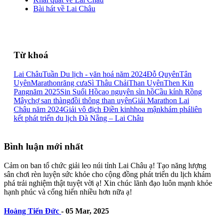
Bài hát về Lai Châu
Từ khoá
Lai Châu
Tuần Du lịch - văn hoá năm 2024
Đỗ Quyên
Tân
Uyên
Marathon
răng cưa
Sì Thâu Chải
Than Uyên
Then Kin
Pang
năm 2025
Sin Suối Hồ
cao nguyên sìn hồ
Cầu kính Rồng
Mây
chợ san thàng
đồi thông than uyên
Giải Marathon Lai
Châu năm 2024
Giải vô địch Điền kinh
hoa mận
khám phá
liên
kết phát triển du lịch Đà Nẵng – Lai Châu
Bình luận mới nhất
Cảm on ban tổ chức giải leo núi tỉnh Lai Châu ạ! Tạo năng lượng
sân chơi rèn luyện sức khỏe cho cộng đồng phát triển du lịch khám
phá trải nghiệm thật tuyệt vời ạ! Xin chúc lãnh đạo luôn mạnh khỏe
hạnh phúc và cống hiến nhiều hơn nữa ạ!
Hoàng Tiến Đức
-
05 Mar, 2025