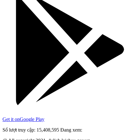
Get it on
Google Play
Số lượt truy cập:
15,408,595
Đang xem: