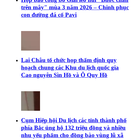
trên mây" mùa 3 năm 2026 – Chinh phục
con đường đá cổ Pavi
Lai Châu tổ chức họp thẩm định quy
hoạch chung các Khu du lịch quốc gia
Cao nguyên Sìn Hồ và Ô Quy Hồ
Cụm Hiệp hội Du lịch các tỉnh thành phố
phía Bắc ủng hộ 132 triệu đồng và nhiều
nhu yếu phẩm cho đồng bào vùng lũ xã