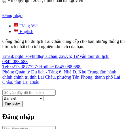
@ All copyright 2021, dulich.laichau.gov.vn
Đăng nhập
Tiếng Việt
English
Cổng thông tin du lịch Lai Châu cung cấp cho bạn những thông tin
hữu ích nhất cho trải nghiệm du lịch của bạn.
Email: pqldl.sovhttdl@laichau.gov.vn; Tư vấn tour du lịch:
0845.088.688
Tel: 0213.3877727; Hotline: 0845.088.688.
Phòng Quản lý Du lịch - Tầng 6, Nhà D, Khu Trung tâm hành
chính chính trị tỉnh Lai Châu, phường Tân Phong, thành phố Lai
Châu, tỉnh Lai Châu
Tìm kiếm
Đăng nhập