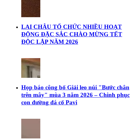
LAI CHÂU TỔ CHỨC NHIỀU HOẠT
ĐỘNG ĐẶC SẮC CHÀO MỪNG TẾT
ĐỘC LẬP NĂM 2026
Họp báo công bố Giải leo núi "Bước chân
trên mây" mùa 3 năm 2026 – Chinh phục
con đường đá cổ Pavi