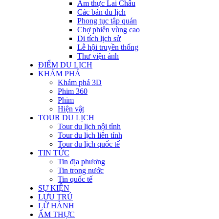
Ẩm thực Lai Châu
Các bản du lịch
Phong tục tập quán
Chợ phiên vùng cao
Di tích lịch sử
Lễ hội truyền thống
Thư viện ảnh
ĐIỂM DU LỊCH
KHÁM PHÁ
Khám phá 3D
Phim 360
Phim
Hiện vật
TOUR DU LỊCH
Tour du lịch nội tỉnh
Tour du lịch liên tỉnh
Tour du lịch quốc tế
TIN TỨC
Tin địa phương
Tin trong nước
Tin quốc tế
SỰ KIỆN
LƯU TRÚ
LỮ HÀNH
ẨM THỰC