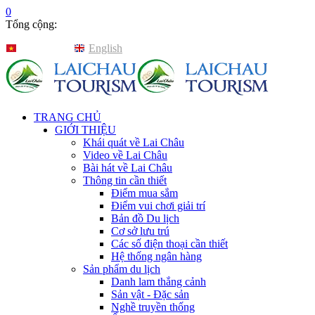
0
Tổng cộng:
Tiếng Việt
English
TRANG CHỦ
GIỚI THIỆU
Khái quát về Lai Châu
Video về Lai Châu
Bài hát về Lai Châu
Thông tin cần thiết
Điểm mua sắm
Điểm vui chơi giải trí
Bản đồ Du lịch
Cơ sở lưu trú
Các số điện thoại cần thiết
Hệ thống ngân hàng
Sản phẩm du lịch
Danh lam thắng cảnh
Sản vật - Đặc sản
Nghề truyền thống