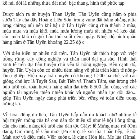
kẽ núi đồi là những thửa đất nhỏ, bậc thang, hình thể phức tạp.
Được tách ra từ huyện Than Uyên, Tân Uyên cũng nằm ở phía
sườn Tây của dãy Hoàng Liên Sơn, trong vùng đất bằng phẳng giữa
lưng chừng núi nên khí hậu ở Tân Uyên cũng chia thành 2 mùa,
mùa mưa và mùa khô, mùa mưa lượng mưa rất nhiều và kéo dài,
còn mùa khô có gió Lào thổi suốt đêm ngày. Nhiệt độ bình quân
hàng năm ở Tân Uyên khoảng 22,25 độ c.
Với điều kiện tự nhiên nói trên, Tân Uyên rất thích hợp với việc
trồng rừng, cây công nghiệp và chăn nuôi đại gia súc. Hình thái
kinh tế trên địa bàn huyện chủ yếu là nông nghiệp. Bên cạnh đó,
huyện Tân Uyên còn có nhiều tiềm năng về phát triển kinh tế nông-
lâm nghiệp. Hiện nay toàn huyện có khoảng 1.200 ha chè, với các
giống chủ lực là Tuyết San, Bát Tiên và Thanh Tâm, sản lượng chè
búp tươi của toàn huyện hàng năm đạt trên 8.500 tấn, cùng với các
nguồn tài nguyên thiên nhiên khác và nguồn nhân lực dồi dào...
giúp Tân Uyên ngày càng phát triển bền vững và toàn diện trong
tương lai.
Về hoạt động du lịch, Tân Uyên hấp dẫn du khách nhờ những lễ
hội truyền thống của bà con dân tộc thiểu số như lễ hội Lồng tồng,
cầu cho mùa màng tốt tươi của dân tộc Giáy; lễ Mừng mưa rơi (Om
đang, Om đim); lễ Cầu mưa (Pa sưm); lễ xin lửa Thần bếp; lễ hội
Mah grợ và điệu múa Vêlr guông, lễ cúng Hồn lúa, Mẹ lúa (Hmạl,