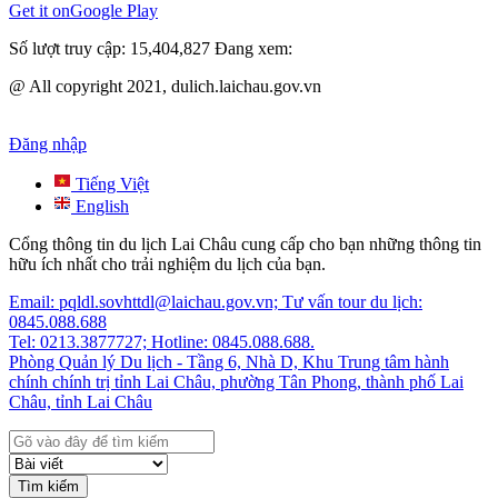
Get it on
Google Play
Số lượt truy cập:
15,404,827
Đang xem:
@ All copyright 2021, dulich.laichau.gov.vn
Đăng nhập
Tiếng Việt
English
Cổng thông tin du lịch Lai Châu cung cấp cho bạn những thông tin
hữu ích nhất cho trải nghiệm du lịch của bạn.
Email: pqldl.sovhttdl@laichau.gov.vn; Tư vấn tour du lịch:
0845.088.688
Tel: 0213.3877727; Hotline: 0845.088.688.
Phòng Quản lý Du lịch - Tầng 6, Nhà D, Khu Trung tâm hành
chính chính trị tỉnh Lai Châu, phường Tân Phong, thành phố Lai
Châu, tỉnh Lai Châu
Tìm kiếm