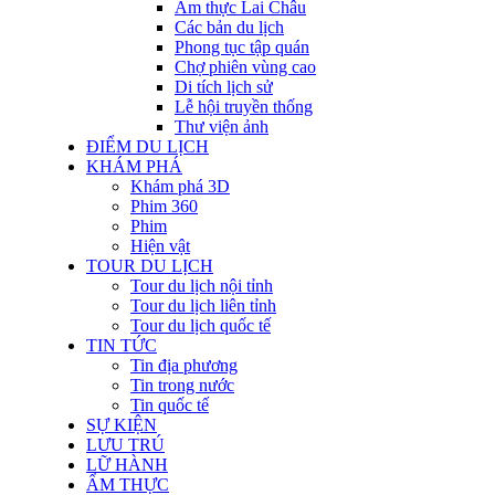
Ẩm thực Lai Châu
Các bản du lịch
Phong tục tập quán
Chợ phiên vùng cao
Di tích lịch sử
Lễ hội truyền thống
Thư viện ảnh
ĐIỂM DU LỊCH
KHÁM PHÁ
Khám phá 3D
Phim 360
Phim
Hiện vật
TOUR DU LỊCH
Tour du lịch nội tỉnh
Tour du lịch liên tỉnh
Tour du lịch quốc tế
TIN TỨC
Tin địa phương
Tin trong nước
Tin quốc tế
SỰ KIỆN
LƯU TRÚ
LỮ HÀNH
ẨM THỰC