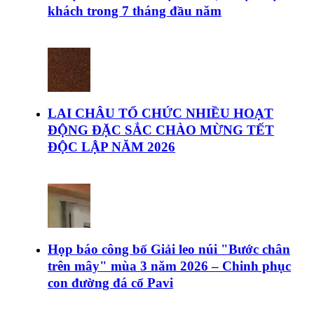
khách trong 7 tháng đầu năm
LAI CHÂU TỔ CHỨC NHIỀU HOẠT
ĐỘNG ĐẶC SẮC CHÀO MỪNG TẾT
ĐỘC LẬP NĂM 2026
Họp báo công bố Giải leo núi "Bước chân
trên mây" mùa 3 năm 2026 – Chinh phục
con đường đá cổ Pavi