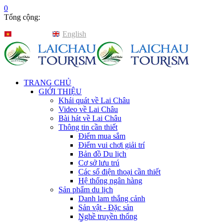
0
Tổng cộng:
Tiếng Việt
English
TRANG CHỦ
GIỚI THIỆU
Khái quát về Lai Châu
Video về Lai Châu
Bài hát về Lai Châu
Thông tin cần thiết
Điểm mua sắm
Điểm vui chơi giải trí
Bản đồ Du lịch
Cơ sở lưu trú
Các số điện thoại cần thiết
Hệ thống ngân hàng
Sản phẩm du lịch
Danh lam thắng cảnh
Sản vật - Đặc sản
Nghề truyền thống