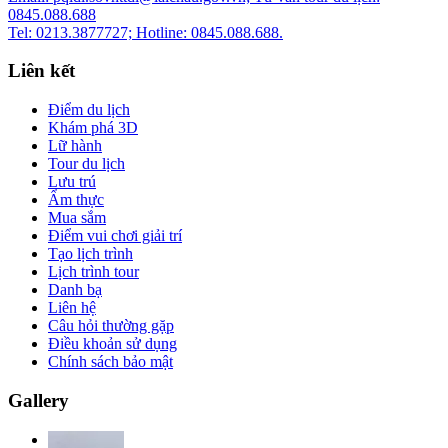
0845.088.688
Tel: 0213.3877727; Hotline: 0845.088.688.
Liên kết
Điểm du lịch
Khám phá 3D
Lữ hành
Tour du lịch
Lưu trú
Ẩm thực
Mua sắm
Điểm vui chơi giải trí
Tạo lịch trình
Lịch trình tour
Danh bạ
Liên hệ
Câu hỏi thường gặp
Điều khoản sử dụng
Chính sách bảo mật
Gallery