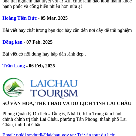
phá trải nghiệm thật tuyệt vời ạ! Xin chúc lãnh đạo luôn mạnh khỏe
hạnh phúc và cống hiến nhiều hơn nữa ạ!
Hoàng Tiến Đức
-
05 Mar, 2025
Bài viết hay chất lượng bạn đọc hãy cần đến nơi đây để trải nghiệm
Đồng ken
-
07 Feb, 2025
Bài viết có nội dung hay hấp dẫn ,ảnh đẹp .
Trần Long
-
06 Feb, 2025
SỞ VĂN HÓA, THỂ THAO VÀ DU LỊCH TỈNH LAI CHÂU
Phòng Quản lý Du lịch - Tầng 6, Nhà D, Khu Trung tâm hành
chính chính trị tỉnh Lai Châu, phường Tân Phong, thành phố Lai
Châu, tỉnh Lai Châu
Email: pqldl.sovhttdl@laichau.gov.vn; Tư vấn tour du lịch: