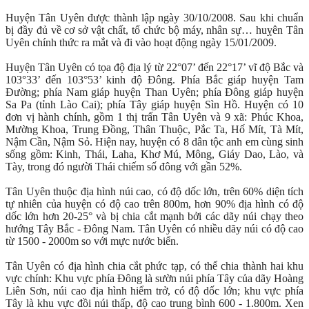
Huyện Tân Uyên được thành lập ngày 30/10/2008. Sau khi chuẩn
bị đầy đủ về cơ sở vật chất, tổ chức bộ máy, nhân sự… huỵên Tân
Uyên chính thức ra mắt và đi vào hoạt động ngày 15/01/2009.
Huyện Tân Uyên có tọa độ địa lý từ 22°07’ đến 22°17’ vĩ độ Bắc và
103°33’ đến 103°53’ kinh độ Đông. Phía Bắc giáp huyện Tam
Đường; phía Nam giáp huyện Than Uyên; phía Đông giáp huyện
Sa Pa (tỉnh Lào Cai); phía Tây giáp huyện Sìn Hồ. Huyện có 10
đơn vị hành chính, gồm 1 thị trấn Tân Uyên và 9 xã: Phúc Khoa,
Mường Khoa, Trung Đồng, Thân Thuộc, Pắc Ta, Hố Mít, Tà Mít,
Nậm Cần, Nậm Sỏ. Hiện nay, huyện có 8 dân tộc anh em cùng sinh
sống gồm: Kinh, Thái, Laha, Khơ Mú, Mông, Giáy Dao, Lào, và
Tày, trong đó người Thái chiếm số đông với gần 52%.
Tân Uyên thuộc địa hình núi cao, có độ dốc lớn, trên 60% diện tích
tự nhiên của huyện có độ cao trên 800m, hơn 90% địa hình có độ
dốc lớn hơn 20-25° và bị chia cắt mạnh bởi các dãy núi chạy theo
hướng Tây Bắc - Đông Nam. Tân Uyên có nhiều dãy núi có độ cao
từ 1500 - 2000m so với mực nước biển.
Tân Uyên có địa hình chia cắt phức tạp, có thể chia thành hai khu
vực chính: Khu vực phía Đông là sườn núi phía Tây của dãy Hoàng
Liên Sơn, núi cao địa hình hiểm trở, có độ dốc lớn; khu vực phía
Tây là khu vực đồi núi thấp, độ cao trung bình 600 - 1.800m. Xen