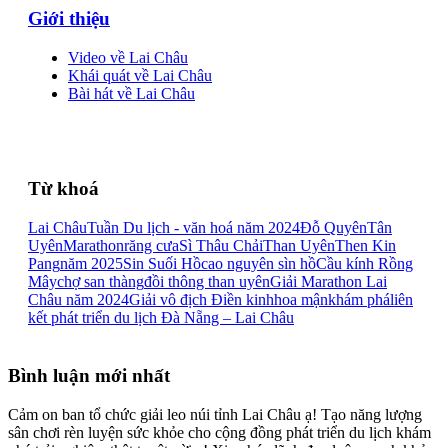
Giới thiệu
Video về Lai Châu
Khái quát về Lai Châu
Bài hát về Lai Châu
Từ khoá
Lai Châu
Tuần Du lịch - văn hoá năm 2024
Đỗ Quyên
Tân
Uyên
Marathon
răng cưa
Sì Thâu Chải
Than Uyên
Then Kin
Pang
năm 2025
Sin Suối Hồ
cao nguyên sìn hồ
Cầu kính Rồng
Mây
chợ san thàng
đồi thông than uyên
Giải Marathon Lai
Châu năm 2024
Giải vô địch Điền kinh
hoa mận
khám phá
liên
kết phát triển du lịch Đà Nẵng – Lai Châu
Bình luận mới nhất
Cảm on ban tổ chức giải leo núi tỉnh Lai Châu ạ! Tạo năng lượng
sân chơi rèn luyện sức khỏe cho cộng đồng phát triển du lịch khám