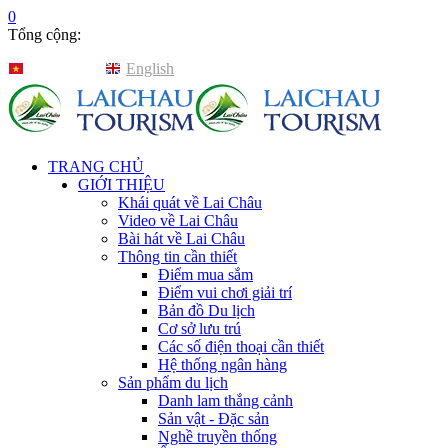
0
Tổng cộng:
Tiếng Việt
English
TRANG CHỦ
GIỚI THIỆU
Khái quát về Lai Châu
Video về Lai Châu
Bài hát về Lai Châu
Thông tin cần thiết
Điểm mua sắm
Điểm vui chơi giải trí
Bản đồ Du lịch
Cơ sở lưu trú
Các số điện thoại cần thiết
Hệ thống ngân hàng
Sản phẩm du lịch
Danh lam thắng cảnh
Sản vật - Đặc sản
Nghề truyền thống