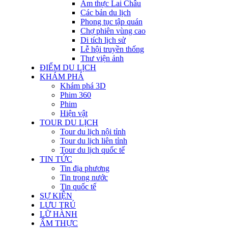
Ẩm thực Lai Châu
Các bản du lịch
Phong tục tập quán
Chợ phiên vùng cao
Di tích lịch sử
Lễ hội truyền thống
Thư viện ảnh
ĐIỂM DU LỊCH
KHÁM PHÁ
Khám phá 3D
Phim 360
Phim
Hiện vật
TOUR DU LỊCH
Tour du lịch nội tỉnh
Tour du lịch liên tỉnh
Tour du lịch quốc tế
TIN TỨC
Tin địa phương
Tin trong nước
Tin quốc tế
SỰ KIỆN
LƯU TRÚ
LỮ HÀNH
ẨM THỰC