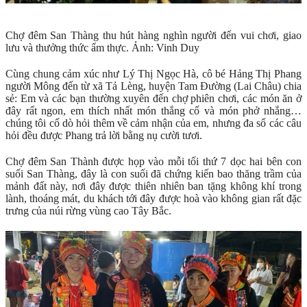
Chợ đêm San Thàng thu hút hàng nghìn người đến vui chơi, giao
lưu và thưởng thức ẩm thực. Ảnh: Vinh Duy
Cùng chung cảm xúc như Lý Thị Ngọc Hà, cô bé Hảng Thị Phang
người Mông đến từ xã Tả Lèng, huyện Tam Đường (Lai Châu) chia
sẻ: Em và các bạn thường xuyên đến chợ phiên chơi, các món ăn ở
đây rất ngon, em thích nhất món thắng cố và món phở nhắng…
chúng tôi cố dò hỏi thêm về cảm nhận của em, nhưng đa số các câu
hỏi đều được Phang trả lời bằng nụ cười tươi.
Chợ đêm San Thành được họp vào mỗi tối thứ 7 dọc hai bên con
suối San Thàng, đây là con suối đã chứng kiến bao thăng trầm của
mảnh đất này, nơi đây được thiên nhiên ban tặng không khí trong
lành, thoáng mát, du khách tới đây được hoà vào không gian rất đặc
trưng của núi rừng vùng cao Tây Bắc.