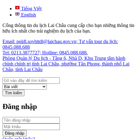
Tiếng Việt
English
Cổng thông tin du lịch Lai Châu cung cấp cho bạn những thông tin
hữu ích nhất cho trải nghiệm du lịch của bạn.
Email: pqldl.sovhttdl@laichau.gov.vn; Tư vấn tour du lịch:
0845.088.688
Tel: 0213.3877727; Hotline: 0845.088.688.
Phòng Quản lý Du lịch - Tầng 6, Nhà D, Khu Trung tâm hành
chính chính trị tỉnh Lai Châu, phường Tân Phong, thành phố Lai
Châu, tỉnh Lai Châu
Tìm kiếm
Đăng nhập
Đăng nhập