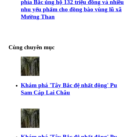
phía Bắc ủng hộ 132 triệu đồng và nhiều
nhu yếu phẩm cho đồng bào vùng lũ xã
Mường Than
Cùng chuyên mục
Khám phá 'Tây Bắc đệ nhất động' Pu
Sam Cáp Lai Châu
Khám phá 'Tây Bắc đệ nhất động' Pu