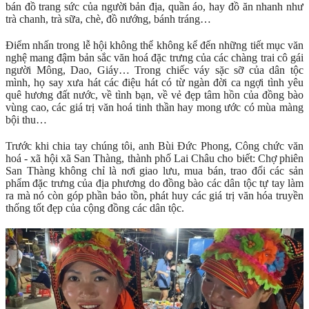
bán đồ trang sức của người bản địa, quần áo, hay đồ ăn nhanh như
trà chanh, trà sữa, chè, đồ nướng, bánh tráng…
Điểm nhấn trong lễ hội không thể không kể đến những tiết mục văn
nghệ mang đậm bản sắc văn hoá đặc trưng của các chàng trai cô gái
người Mông, Dao, Giáy… Trong chiếc váy sặc sỡ của dân tộc
mình, họ say xưa hát các điệu hát có từ ngàn đời ca ngợi tình yêu
quê hương đất nước, về tình bạn, về vẻ đẹp tâm hồn của đồng bào
vùng cao, các giá trị văn hoá tinh thần hay mong ước có mùa màng
bội thu…
Trước khi chia tay chúng tôi, anh Bùi Đức Phong, Công chức văn
hoá - xã hội xã San Thàng, thành phố Lai Châu cho biết: Chợ phiên
San Thàng không chỉ là nơi giao lưu, mua bán, trao đổi các sản
phẩm đặc trưng của địa phương do đồng bào các dân tộc tự tay làm
ra mà nó còn góp phần bảo tồn, phát huy các giá trị văn hóa truyền
thống tốt đẹp của cộng đồng các dân tộc.