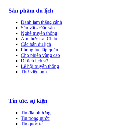
Sản phẩm du lịch
Danh lam thắng cảnh
Sản vật - Đặc sản
Nghề truyền thống
Ẩm thực Lai Châu
Các bản du lịch
Phong tục tập quán
Chợ phiên vùng cao
Di tích lịch sử
Lễ hội truyền thống
Thư viện ảnh
Tin tức, sự kiện
Tin địa phương
Tin trong nước
Tin quốc tế