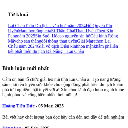
Từ khoá
Lai Châu
Tuần Du lịch - văn hoá năm 2024
Đỗ Quyên
Tân
Uyên
Marathon
răng cưa
Sì Thâu Chải
Than Uyên
Then Kin
Pang
năm 2025
Sin Suối Hồ
cao nguyên sìn hồ
Cầu kính Rồng
Mây
chợ san thàng
đồi thông than uyên
Giải Marathon Lai
Châu năm 2024
Giải vô địch Điền kinh
hoa mận
khám phá
liên
kết phát triển du lịch Đà Nẵng – Lai Châu
Bình luận mới nhất
Cảm on ban tổ chức giải leo núi tỉnh Lai Châu ạ! Tạo năng lượng
sân chơi rèn luyện sức khỏe cho cộng đồng phát triển du lịch khám
phá trải nghiệm thật tuyệt vời ạ! Xin chúc lãnh đạo luôn mạnh khỏe
hạnh phúc và cống hiến nhiều hơn nữa ạ!
Hoàng Tiến Đức
-
05 Mar, 2025
Bài viết hay chất lượng bạn đọc hãy cần đến nơi đây để trải nghiệm