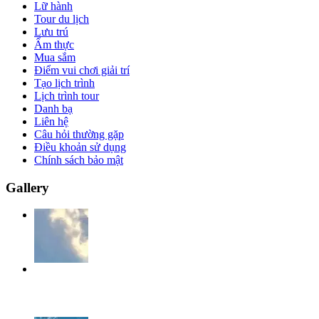
Lữ hành
Tour du lịch
Lưu trú
Ẩm thực
Mua sắm
Điểm vui chơi giải trí
Tạo lịch trình
Lịch trình tour
Danh bạ
Liên hệ
Câu hỏi thường gặp
Điều khoản sử dụng
Chính sách bảo mật
Gallery