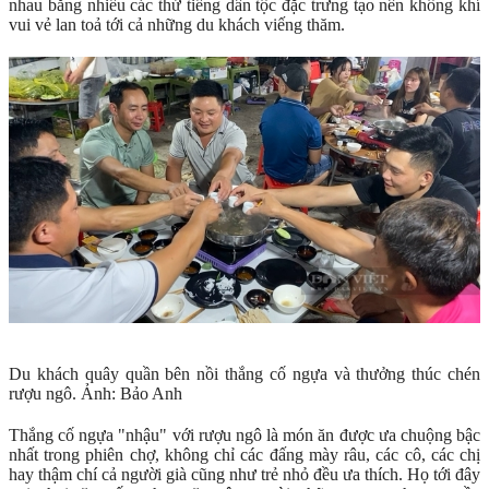
nhau bằng nhiều các thứ tiếng dân tộc đặc trưng tạo nên không khí
vui vẻ lan toả tới cả những du khách viếng thăm.
Du khách quây quần bên nồi thắng cố ngựa và thưởng thúc chén
rượu ngô. Ảnh: Bảo Anh
Thắng cố ngựa "nhậu" với rượu ngô là món ăn được ưa chuộng bậc
nhất trong phiên chợ, không chỉ các đấng mày râu, các cô, các chị
hay thậm chí cả người già cũng như trẻ nhỏ đều ưa thích. Họ tới đây