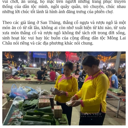
vui chơi, ăn uống, họ mặc trên người những trang phục truyền
thống của dân tộc mình, ngồi quây quần, trò chuyện, chúc nhau
những lời chúc tốt lành là hình ảnh đăng trưng của phiên chợ.
Theo các già làng ở San Thàng, thắng cố ngựa và rượu ngô là một
món ăn có từ rất lâu, không ai còn nhớ xuất hiện từ khi nào, từ xưa
xưa món thắng cố và rượu ngô không thể tách rời trong đời sống,
sinh hoạt lúc vui hay lúc buồn của cộng đồng dân tộc Mông Lai
Châu nói riêng và các địa phương khác nói chung.