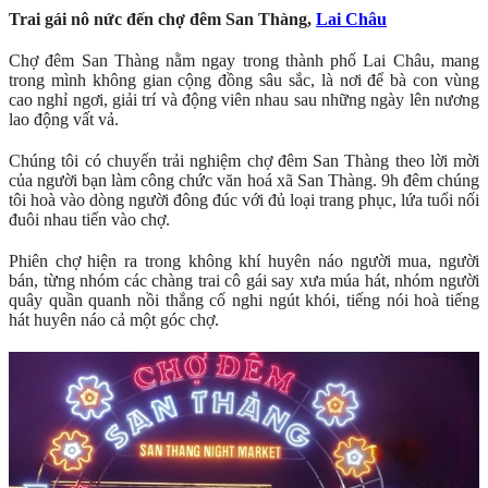
Trai gái nô nức đến chợ đêm San Thàng,
Lai Châu
Chợ đêm San Thàng nằm ngay trong thành phố Lai Châu, mang
trong mình không gian cộng đồng sâu sắc, là nơi để bà con vùng
cao nghỉ ngơi, giải trí và động viên nhau sau những ngày lên nương
lao động vất vả.
Chúng tôi có chuyến trải nghiệm chợ đêm San Thàng theo lời mời
của người bạn làm công chức văn hoá xã San Thàng. 9h đêm chúng
tôi hoà vào dòng người đông đúc với đủ loại trang phục, lứa tuổi nối
đuôi nhau tiến vào chợ.
Phiên chợ hiện ra trong không khí huyên náo người mua, người
bán, từng nhóm các chàng trai cô gái say xưa múa hát, nhóm người
quây quần quanh nồi thắng cố nghi ngút khói, tiếng nói hoà tiếng
hát huyên náo cả một góc chợ.