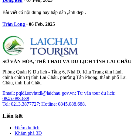
Đồng ken
-
07 Feb, 2025
Bài viết có nội dung hay hấp dẫn ,ảnh đẹp .
Trần Long
-
06 Feb, 2025
SỞ VĂN HÓA, THỂ THAO VÀ DU LỊCH TỈNH LAI CHÂU
Phòng Quản lý Du lịch - Tầng 6, Nhà D, Khu Trung tâm hành
chính chính trị tỉnh Lai Châu, phường Tân Phong, thành phố Lai
Châu, tỉnh Lai Châu
Email: pqldl.sovhttdl@laichau.gov.vn; Tư vấn tour du lịch:
0845.088.688
Tel: 0213.3877727; Hotline: 0845.088.688.
Liên kết
Điểm du lịch
Khám phá 3D