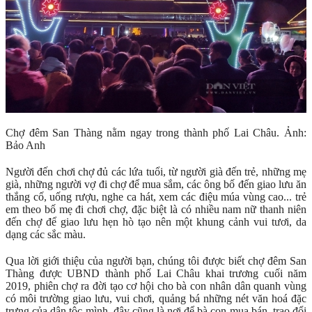
Chợ đêm San Thàng nằm ngay trong thành phố Lai Châu. Ảnh:
Bảo Anh
Người đến chơi chợ đủ các lứa tuổi, từ người già đến trẻ, những mẹ
già, những người vợ đi chợ để mua sắm, các ông bố đến giao lưu ăn
thắng cố, uống rượu, nghe ca hát, xem các điệu múa vùng cao... trẻ
em theo bố mẹ đi chơi chợ, đặc biệt là có nhiều nam nữ thanh niên
đến chợ để giao lưu hẹn hò tạo nên một khung cảnh vui tươi, da
dạng các sắc màu.
Qua lời giới thiệu của người bạn, chúng tôi được biết chợ đêm San
Thàng được UBND thành phố Lai Châu khai trương cuối năm
2019, phiên chợ ra đời tạo cơ hội cho bà con nhân dân quanh vùng
có môi trường giao lưu, vui chơi, quảng bá những nét văn hoá đặc
trưng của dân tộc mình, đây cũng là nơi để bà con mua bán, trao đổi