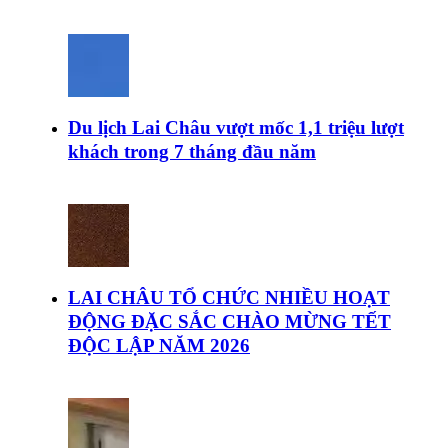
Du lịch Lai Châu vượt mốc 1,1 triệu lượt
khách trong 7 tháng đầu năm
LAI CHÂU TỔ CHỨC NHIỀU HOẠT
ĐỘNG ĐẶC SẮC CHÀO MỪNG TẾT
ĐỘC LẬP NĂM 2026