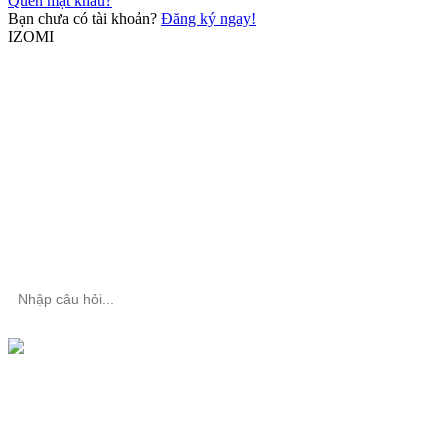
Quên mật khẩu?
Bạn chưa có tài khoản?
Đăng ký ngay!
IZOMI