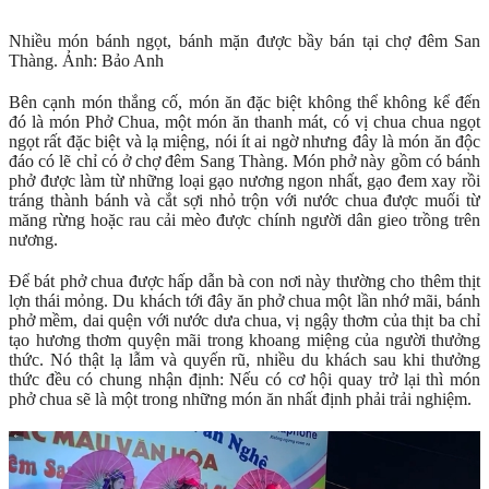
Nhiều món bánh ngọt, bánh mặn được bầy bán tại chợ đêm San
Thàng. Ảnh: Bảo Anh
Bên cạnh món thắng cố, món ăn đặc biệt không thể không kể đến
đó là món Phở Chua, một món ăn thanh mát, có vị chua chua ngọt
ngọt rất đặc biệt và lạ miệng, nói ít ai ngờ nhưng đây là món ăn độc
đáo có lẽ chỉ có ở chợ đêm Sang Thàng. Món phở này gồm có bánh
phở được làm từ những loại gạo nương ngon nhất, gạo đem xay rồi
tráng thành bánh và cắt sợi nhỏ trộn với nước chua được muối từ
măng rừng hoặc rau cải mèo được chính người dân gieo trồng trên
nương.
Để bát phở chua được hấp dẫn bà con nơi này thường cho thêm thịt
lợn thái mỏng. Du khách tới đây ăn phở chua một lần nhớ mãi, bánh
phở mềm, dai quện với nước dưa chua, vị ngậy thơm của thịt ba chỉ
tạo hương thơm quyện mãi trong khoang miệng của người thưởng
thức. Nó thật lạ lẫm và quyến rũ, nhiều du khách sau khi thưởng
thức đều có chung nhận định: Nếu có cơ hội quay trở lại thì món
phở chua sẽ là một trong những món ăn nhất định phải trải nghiệm.