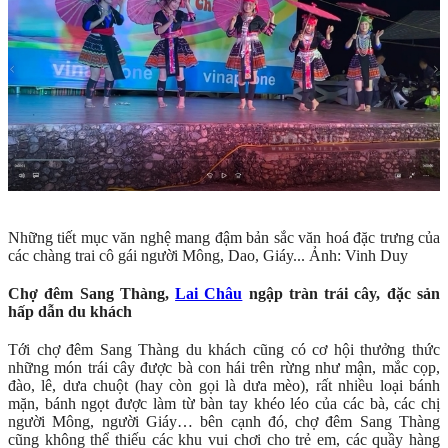
Những tiết mục văn nghệ mang đậm bản sắc văn hoá đặc trưng của
các chàng trai cô gái người Mông, Dao, Giáy... Ảnh: Vinh Duy
Chợ đêm Sang Thàng,
Lai Châu
ngập tràn trái cây, đặc sản
hấp dẫn du khách
Tới chợ đêm Sang Thàng du khách cũng có cơ hội thưởng thức
những món trái cây được bà con hái trên rừng như mận, mắc cọp,
đào, lê, dưa chuột (hay còn gọi là dưa mèo), rất nhiều loại bánh
mặn, bánh ngọt được làm từ bàn tay khéo léo của các bà, các chị
người Mông, người Giáy… bên cạnh đó, chợ đêm Sang Thàng
cũng không thể thiếu các khu vui chơi cho trẻ em, các quầy hàng