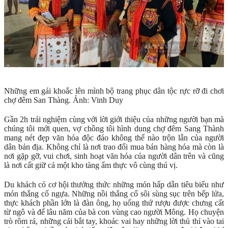
Những em gái khoắc lên mình bộ trang phục dân tộc rực rỡ đi chơi
chợ đêm San Thàng. Ảnh: Vinh Duy
Gần 2h trải nghiệm cùng với lời giới thiệu của những người bạn mà
chúng tôi mới quen, vợ chồng tôi hình dung chợ đêm Sang Thành
mang nét đẹp văn hóa độc đáo không thể nào trộn lẫn của người
dân bản địa. Không chỉ là nơi trao đổi mua bán hàng hóa mà còn là
nơi gặp gỡ, vui chơi, sinh hoạt văn hóa của người dân trên và cũng
là nơi cất giữ cả một kho tàng ẩm thực vô cùng thú vị.
Du khách có cơ hội thưởng thức những món hấp dẫn tiêu biểu như
món thắng cố ngựa. Những nồi thắng cố sôi sùng sục trên bếp lửa,
thực khách phần lớn là đàn ông, họ uống thứ rượu được chưng cất
từ ngô và để lâu năm của bà con vùng cao người Mông. Họ chuyện
trò rôm rả, những cái bắt tay, khoác vai hay những lời thủ thỉ vào tai