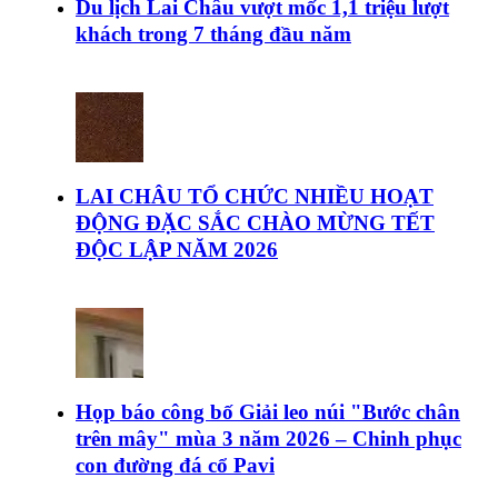
Du lịch Lai Châu vượt mốc 1,1 triệu lượt
khách trong 7 tháng đầu năm
LAI CHÂU TỔ CHỨC NHIỀU HOẠT
ĐỘNG ĐẶC SẮC CHÀO MỪNG TẾT
ĐỘC LẬP NĂM 2026
Họp báo công bố Giải leo núi "Bước chân
trên mây" mùa 3 năm 2026 – Chinh phục
con đường đá cổ Pavi