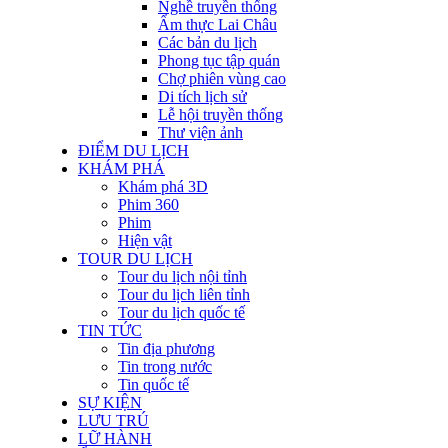
Nghề truyền thống
Ẩm thực Lai Châu
Các bản du lịch
Phong tục tập quán
Chợ phiên vùng cao
Di tích lịch sử
Lễ hội truyền thống
Thư viện ảnh
ĐIỂM DU LỊCH
KHÁM PHÁ
Khám phá 3D
Phim 360
Phim
Hiện vật
TOUR DU LỊCH
Tour du lịch nội tỉnh
Tour du lịch liên tỉnh
Tour du lịch quốc tế
TIN TỨC
Tin địa phương
Tin trong nước
Tin quốc tế
SỰ KIỆN
LƯU TRÚ
LỮ HÀNH