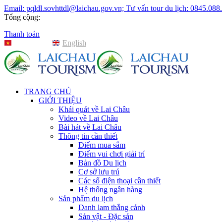
Email: pqldl.sovhttdl@laichau.gov.vn; Tư vấn tour du lịch: 0845.088
Tổng cộng:
Thanh toán
Tiếng Việt
English
TRANG CHỦ
GIỚI THIỆU
Khái quát về Lai Châu
Video về Lai Châu
Bài hát về Lai Châu
Thông tin cần thiết
Điểm mua sắm
Điểm vui chơi giải trí
Bản đồ Du lịch
Cơ sở lưu trú
Các số điện thoại cần thiết
Hệ thống ngân hàng
Sản phẩm du lịch
Danh lam thắng cảnh
Sản vật - Đặc sản