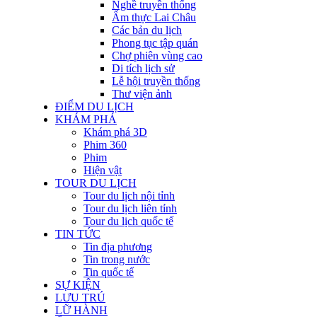
Nghề truyền thống
Ẩm thực Lai Châu
Các bản du lịch
Phong tục tập quán
Chợ phiên vùng cao
Di tích lịch sử
Lễ hội truyền thống
Thư viện ảnh
ĐIỂM DU LỊCH
KHÁM PHÁ
Khám phá 3D
Phim 360
Phim
Hiện vật
TOUR DU LỊCH
Tour du lịch nội tỉnh
Tour du lịch liên tỉnh
Tour du lịch quốc tế
TIN TỨC
Tin địa phương
Tin trong nước
Tin quốc tế
SỰ KIỆN
LƯU TRÚ
LỮ HÀNH