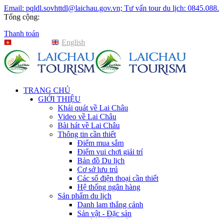
Email: pqldl.sovhttdl@laichau.gov.vn; Tư vấn tour du lịch: 0845.088
Tổng cộng:
Thanh toán
Tiếng Việt
English
TRANG CHỦ
GIỚI THIỆU
Khái quát về Lai Châu
Video về Lai Châu
Bài hát về Lai Châu
Thông tin cần thiết
Điểm mua sắm
Điểm vui chơi giải trí
Bản đồ Du lịch
Cơ sở lưu trú
Các số điện thoại cần thiết
Hệ thống ngân hàng
Sản phẩm du lịch
Danh lam thắng cảnh
Sản vật - Đặc sản