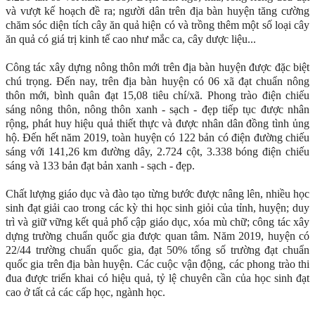
và vượt kế hoạch đề ra; người dân trên địa bàn huyện tăng cường
chăm sóc diện tích cây ăn quả hiện có và trồng thêm một số loại cây
ăn quả có giá trị kinh tế cao như mắc ca, cây dược liệu...
Công tác xây dựng nông thôn mới trên địa bàn huyện được đặc biệt
chú trọng. Đến nay, trên địa bàn huyện có 06 xã đạt chuẩn nông
thôn mới, bình quân đạt 15,08 tiêu chí/xã. Phong trào điện chiếu
sáng nông thôn, nông thôn xanh - sạch - đẹp tiếp tục được nhân
rộng, phát huy hiệu quả thiết thực và được nhân dân đồng tình ủng
hộ. Đến hết năm 2019, toàn huyện có 122 bản có điện đường chiếu
sáng với 141,26 km đường dây, 2.724 cột, 3.338 bóng điện chiếu
sáng và 133 bản đạt bản xanh - sạch - đẹp.
Chất lượng giáo dục và đào tạo từng bước được nâng lên, nhiều học
sinh đạt giải cao trong các kỳ thi học sinh giỏi của tỉnh, huyện; duy
trì và giữ vững kết quả phổ cập giáo dục, xóa mù chữ; công tác xây
dựng trường chuẩn quốc gia được quan tâm. Năm 2019, huyện có
22/44 trường chuẩn quốc gia, đạt 50% tổng số trường đạt chuẩn
quốc gia trên địa bàn huyện. Các cuộc vận động, các phong trào thi
đua được triển khai có hiệu quả, tỷ lệ chuyên cần của học sinh đạt
cao ở tất cả các cấp học, ngành học.