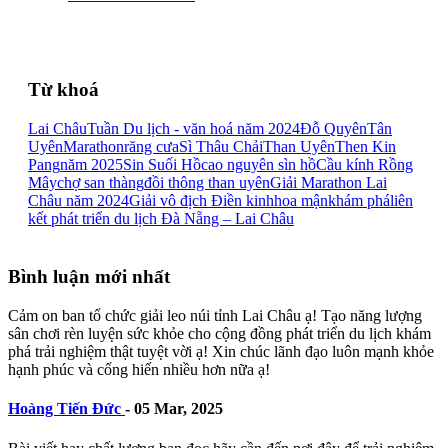
Từ khoá
Lai Châu
Tuần Du lịch - văn hoá năm 2024
Đỗ Quyên
Tân
Uyên
Marathon
răng cưa
Sì Thâu Chải
Than Uyên
Then Kin
Pang
năm 2025
Sin Suối Hồ
cao nguyên sìn hồ
Cầu kính Rồng
Mây
chợ san thàng
đồi thông than uyên
Giải Marathon Lai
Châu năm 2024
Giải vô địch Điền kinh
hoa mận
khám phá
liên
kết phát triển du lịch Đà Nẵng – Lai Châu
Bình luận mới nhất
Cảm on ban tổ chức giải leo núi tỉnh Lai Châu ạ! Tạo năng lượng
sân chơi rèn luyện sức khỏe cho cộng đồng phát triển du lịch khám
phá trải nghiệm thật tuyệt vời ạ! Xin chúc lãnh đạo luôn mạnh khỏe
hạnh phúc và cống hiến nhiều hơn nữa ạ!
Hoàng Tiến Đức
-
05 Mar, 2025