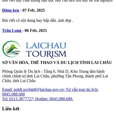
Bài viết hay chất lượng bạn đọc hãy cần đến nơi đây để trải nghiệm
Đồng ken
-
07 Feb, 2025
Bài viết có nội dung hay hấp dẫn ,ảnh đẹp .
Trần Long
-
06 Feb, 2025
SỞ VĂN HÓA, THỂ THAO VÀ DU LỊCH TỈNH LAI CHÂU
Phòng Quản lý Du lịch - Tầng 6, Nhà D, Khu Trung tâm hành
chính chính trị tỉnh Lai Châu, phường Tân Phong, thành phố Lai
Châu, tỉnh Lai Châu
Email: pqldl.sovhttdl@laichau.gov.vn; Tư vấn tour du lịch:
0845.088.688
Tel: 0213.3877727; Hotline: 0845.088.688.
Liên kết