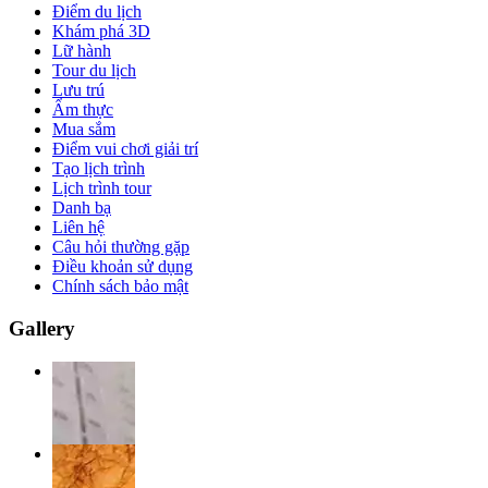
Điểm du lịch
Khám phá 3D
Lữ hành
Tour du lịch
Lưu trú
Ẩm thực
Mua sắm
Điểm vui chơi giải trí
Tạo lịch trình
Lịch trình tour
Danh bạ
Liên hệ
Câu hỏi thường gặp
Điều khoản sử dụng
Chính sách bảo mật
Gallery