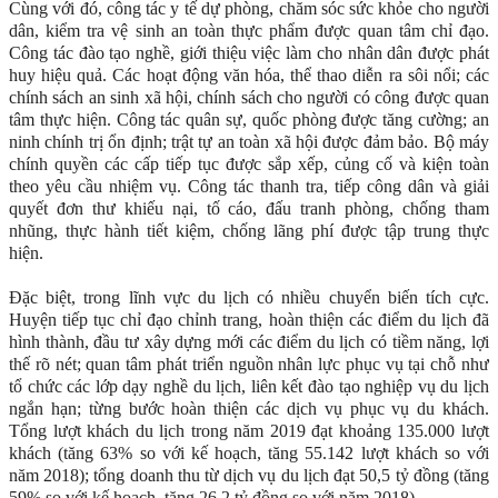
Cùng với đó, công tác y tế dự phòng, chăm sóc sức khỏe cho người
dân, kiểm tra vệ sinh an toàn thực phẩm được quan tâm chỉ đạo.
Công tác đào tạo nghề, giới thiệu việc làm cho nhân dân được phát
huy hiệu quả. Các hoạt động văn hóa, thể thao diễn ra sôi nổi; các
chính sách an sinh xã hội, chính sách cho người có công được quan
tâm thực hiện. Công tác quân sự, quốc phòng được tăng cường; an
ninh chính trị ổn định; trật tự an toàn xã hội được đảm bảo. Bộ máy
chính quyền các cấp tiếp tục được sắp xếp, củng cố và kiện toàn
theo yêu cầu nhiệm vụ. Công tác thanh tra, tiếp công dân và giải
quyết đơn thư khiếu nại, tố cáo, đấu tranh phòng, chống tham
nhũng, thực hành tiết kiệm, chống lãng phí được tập trung thực
hiện.
Đặc biệt, trong lĩnh vực du lịch có nhiều chuyển biến tích cực.
Huyện tiếp tục chỉ đạo chỉnh trang, hoàn thiện các điểm du lịch đã
hình thành, đầu tư xây dựng mới các điểm du lịch có tiềm năng, lợi
thế rõ nét; quan tâm phát triển nguồn nhân lực phục vụ tại chỗ như
tổ chức các lớp dạy nghề du lịch, liên kết đào tạo nghiệp vụ du lịch
ngắn hạn; từng bước hoàn thiện các dịch vụ phục vụ du khách.
Tổng lượt khách du lịch trong năm 2019 đạt khoảng 135.000 lượt
khách (tăng 63% so với kế hoạch, tăng 55.142 lượt khách so với
năm 2018); tổng doanh thu từ dịch vụ du lịch đạt 50,5 tỷ đồng (tăng
59% so với kế hoạch, tăng 26,2 tỷ đồng so với năm 2018).