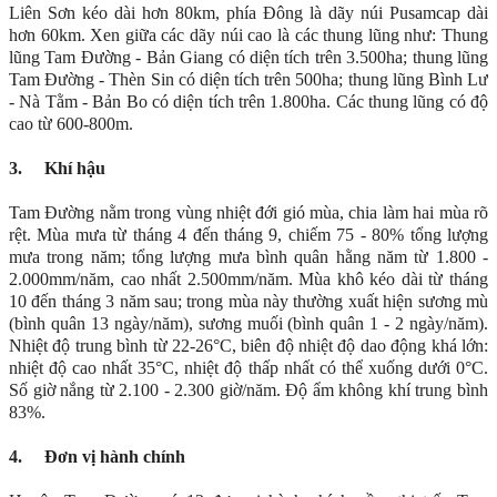
Liên Sơn kéo dài hơn 80km, phía Đông là dãy núi Pusamcap dài
hơn 60km. Xen giữa các dãy núi cao là các thung lũng như: Thung
lũng Tam Đường - Bản Giang có diện tích trên 3.500ha; thung lũng
Tam Đường - Thèn Sin có diện tích trên 500ha; thung lũng Bình Lư
- Nà Tằm - Bản Bo có diện tích trên 1.800ha. Các thung lũng có độ
cao từ 600-800m.
3.
Khí hậu
Tam Đường nằm trong vùng nhiệt đới gió mùa, chia làm hai mùa rõ
rệt. Mùa mưa từ tháng 4 đến tháng 9, chiếm 75 - 80% tổng lượng
mưa trong năm; tổng lượng mưa bình quân hằng năm từ 1.800 -
2.000mm/năm, cao nhất 2.500mm/năm. Mùa khô kéo dài từ tháng
10 đến tháng 3 năm sau; trong mùa này thường xuất hiện sương mù
(bình quân 13 ngày/năm), sương muối (bình quân 1 - 2 ngày/năm).
Nhiệt độ trung bình từ 22-26°C, biên độ nhiệt độ dao động khá lớn:
nhiệt độ cao nhất 35°C, nhiệt độ thấp nhất có thể xuống dưới 0°C.
Số giờ nắng từ 2.100 - 2.300 giờ/năm. Độ ẩm không khí trung bình
83%.
4.
Đơn vị hành chính