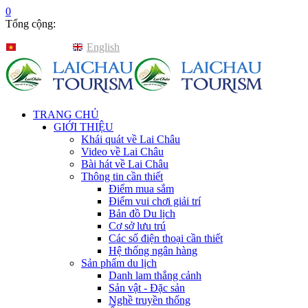
0
Tổng cộng:
Tiếng Việt
English
TRANG CHỦ
GIỚI THIỆU
Khái quát về Lai Châu
Video về Lai Châu
Bài hát về Lai Châu
Thông tin cần thiết
Điểm mua sắm
Điểm vui chơi giải trí
Bản đồ Du lịch
Cơ sở lưu trú
Các số điện thoại cần thiết
Hệ thống ngân hàng
Sản phẩm du lịch
Danh lam thắng cảnh
Sản vật - Đặc sản
Nghề truyền thống