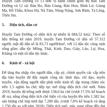
Huyện Tam Đường có 13 đơn vị hành chính gồm thị trấn Tam
Đường và 12 xã: Bản Bo, Bản Giang, Bản Hon, Bình Lư, Giang
Ma, Hồ Thầu, Khun Há, Nà Tăm, Nùng Nàng, Sơn Bình, Tả Lèng,
Thèn Sin.
5.
Diện tích, dân cư
Huyện Tam Đường có diện tích tự nhiên là 684,52 km2. Theo số
liệu thống kê năm 2019, huyện Tam Đường có dân số 57.312
người, mật độ dân số là 83,73 người/km², với 12 dân tộc cùng sinh
sống gồm: dân tộc Mông, Thái, Kinh, Dao, Giáy, Lào, Lự, Hoa,
Kháng và một số dân tộc khác.
6.
Kinh tế - xã hội
Để tăng thu nhập cho người dân, cấp uỷ, chính quyền các cấp trên
địa bàn huyện đã đẩy mạnh công tác lãnh đạo, chỉ đạo, tuyên
truyền, vận động người dân phát triển kinh tế; tập trung chăm sóc
trên 1,5 nghìn ha chè; tiếp tục mở rộng diện tích chè mới. Năm
2019, huyện đã trồng mới được 158,6 ha chè (vượt 17,5% kế hoạch
đề ra), nâng tổng diện tích chè hiện có của huyện lên trên 1.582 ha;
sản lượng chè búp tươi đạt 7.200 tấn, (vượt 7,6% kế hoạch và tăng
1.250 tấn so với năm 2018). Diện tích ngô, mía, rong riềng đều đạt