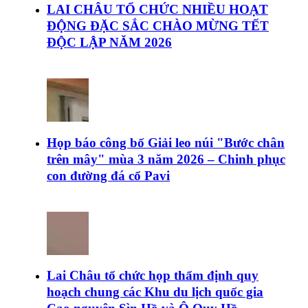
LAI CHÂU TỔ CHỨC NHIỀU HOẠT
ĐỘNG ĐẶC SẮC CHÀO MỪNG TẾT
ĐỘC LẬP NĂM 2026
Họp báo công bố Giải leo núi "Bước chân
trên mây" mùa 3 năm 2026 – Chinh phục
con đường đá cổ Pavi
Lai Châu tổ chức họp thẩm định quy
hoạch chung các Khu du lịch quốc gia