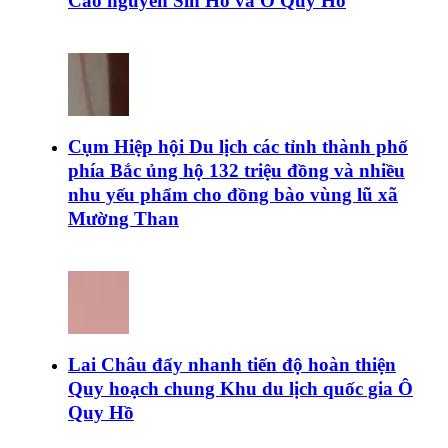
Cao nguyên Sìn Hồ và Ô Quy Hồ
Cụm Hiệp hội Du lịch các tỉnh thành phố
phía Bắc ủng hộ 132 triệu đồng và nhiều
nhu yếu phẩm cho đồng bào vùng lũ xã
Mường Than
Lai Châu đẩy nhanh tiến độ hoàn thiện
Quy hoạch chung Khu du lịch quốc gia Ô
Quy Hồ