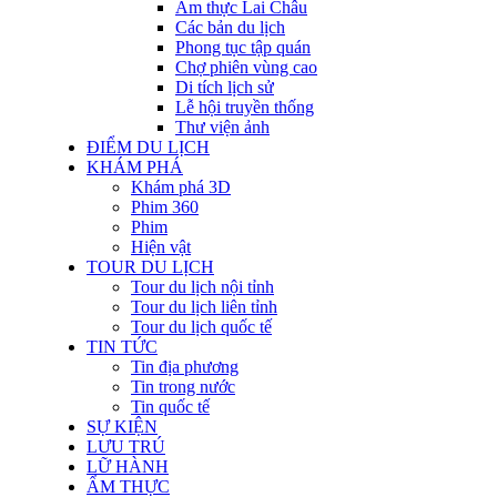
Ẩm thực Lai Châu
Các bản du lịch
Phong tục tập quán
Chợ phiên vùng cao
Di tích lịch sử
Lễ hội truyền thống
Thư viện ảnh
ĐIỂM DU LỊCH
KHÁM PHÁ
Khám phá 3D
Phim 360
Phim
Hiện vật
TOUR DU LỊCH
Tour du lịch nội tỉnh
Tour du lịch liên tỉnh
Tour du lịch quốc tế
TIN TỨC
Tin địa phương
Tin trong nước
Tin quốc tế
SỰ KIỆN
LƯU TRÚ
LỮ HÀNH
ẨM THỰC