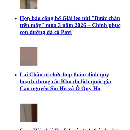
Họp báo công bố Giải leo núi "Bước chân
trên mây" mùa 3 năm 2026 – Chinh phục
con đường đá cổ Pavi
Lai Châu tổ chức họp thẩm định quy
hoạch chung các Khu du lịch quốc gia
Cao nguyên Sìn Hồ và Ô Quy Hồ