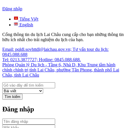
Đăng nhập
Tiếng Việt
English
Cổng thông tin du lịch Lai Châu cung cấp cho bạn những thông tin
hữu ích nhất cho trải nghiệm du lịch của bạn.
Email: pqldl.sovhttdl@laichau.gov.vn; Tư vấn tour du lịch:
0845.088.688
Tel: 0213.3877727; Hotline: 0845.088.688.
Phòng Quản lý Du lịch - Tầng 6, Nhà D, Khu Trung tâm hành
chính chính trị tỉnh Lai Châu, phường Tân Phong, thành phố Lai
Châu, tỉnh Lai Châu
Tìm kiếm
Đăng nhập