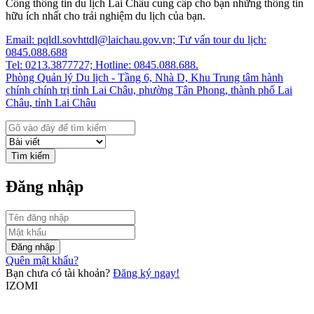
Cổng thông tin du lịch Lai Châu cung cấp cho bạn những thông tin
hữu ích nhất cho trải nghiệm du lịch của bạn.
Email: pqldl.sovhttdl@laichau.gov.vn; Tư vấn tour du lịch:
0845.088.688
Tel: 0213.3877727; Hotline: 0845.088.688.
Phòng Quản lý Du lịch - Tầng 6, Nhà D, Khu Trung tâm hành
chính chính trị tỉnh Lai Châu, phường Tân Phong, thành phố Lai
Châu, tỉnh Lai Châu
Tìm kiếm
Đăng nhập
Đăng nhập
Quên mật khẩu?
Bạn chưa có tài khoản?
Đăng ký ngay!
IZOMI