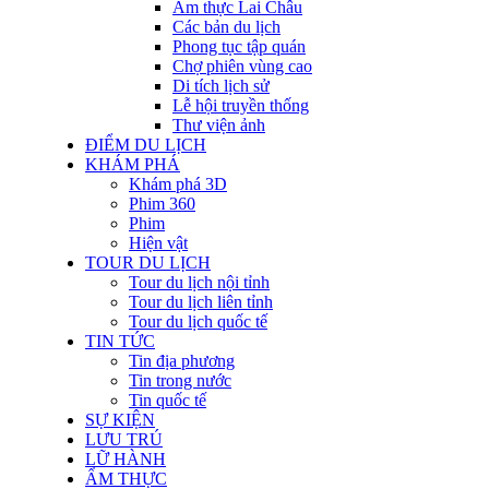
Ẩm thực Lai Châu
Các bản du lịch
Phong tục tập quán
Chợ phiên vùng cao
Di tích lịch sử
Lễ hội truyền thống
Thư viện ảnh
ĐIỂM DU LỊCH
KHÁM PHÁ
Khám phá 3D
Phim 360
Phim
Hiện vật
TOUR DU LỊCH
Tour du lịch nội tỉnh
Tour du lịch liên tỉnh
Tour du lịch quốc tế
TIN TỨC
Tin địa phương
Tin trong nước
Tin quốc tế
SỰ KIỆN
LƯU TRÚ
LỮ HÀNH
ẨM THỰC