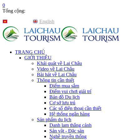
0
Tổng cộng:
Tiếng Việt
English
TRANG CHỦ
GIỚI THIỆU
Khái quát về Lai Châu
Video về Lai Châu
Bài hát về Lai Châu
Thông tin cần thiết
Điểm mua sắm
Điểm vui chơi giải trí
Bản đồ Du lịch
Cơ sở lưu trú
Các số điện thoại cần thiết
Hệ thống ngân hàng
Sản phẩm du lịch
Danh lam thắng cảnh
Sản vật - Đặc sản
Nghề truyền thống