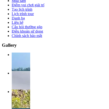
Mua sắm
Điểm vui chơi giải trí
Tạo lịch trình
Lịch trình tour
Danh bạ
Liên hệ
Câu hỏi thường gặp
Điều khoản sử dụng
Chính sách bảo mật
Gallery