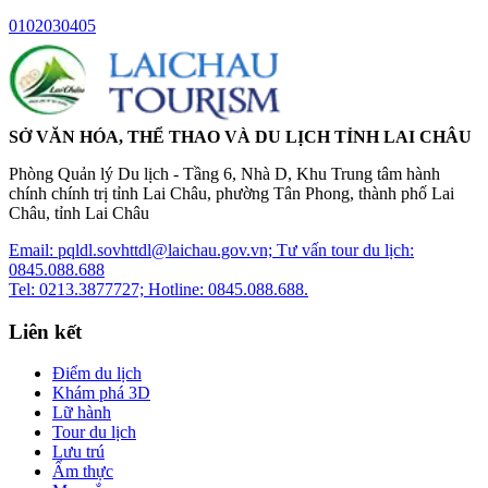
01
02
03
04
05
SỞ VĂN HÓA, THỂ THAO VÀ DU LỊCH TỈNH LAI CHÂU
Phòng Quản lý Du lịch - Tầng 6, Nhà D, Khu Trung tâm hành
chính chính trị tỉnh Lai Châu, phường Tân Phong, thành phố Lai
Châu, tỉnh Lai Châu
Email: pqldl.sovhttdl@laichau.gov.vn; Tư vấn tour du lịch:
0845.088.688
Tel: 0213.3877727; Hotline: 0845.088.688.
Liên kết
Điểm du lịch
Khám phá 3D
Lữ hành
Tour du lịch
Lưu trú
Ẩm thực