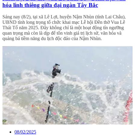
hóa linh thiêng giữa đại ngàn Tây Bắc
Sáng nay (8/2), tại xã Lê Lợi, huyện Nậm Nhùn (tỉnh Lai Châu),
UBND tỉnh long trọng tổ chức khai mạc Lễ hội Đền thờ Vua Lê
Thái Tổ năm 2025. Đây không chỉ là một hoạt động tín ngưỡng
quan trọng mà còn là dịp để tôn vinh giá trị lịch sử, văn hóa và
quảng bá tiềm năng du lịch độc đáo của Nậm Nhùn.
08/02/2025