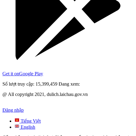
Get it on
Google Play
Số lượt truy cập:
15,399,459
Đang xem:
@ All copyright 2021, dulich.laichau.gov.vn
Đăng nhập
Tiếng Việt
English