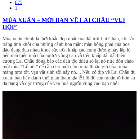
675
1
MÙA XUÂN – MỜI BẠN VỀ LAI CHÂU “VUI
HỘI”
Mùa xuân chính là thời khắc đẹp nhất của đất trời Lai Châu, khi sắc
trắng tinh khôi của những cành hoa mận; màu hồng phai của hoa
đào đang đua nhau khoe sắc trên khắp các cung đường hay lấp ló
bên mái hiên nhà của người vùng cao và trên khắp dải đất biên
cương Lai Châu đồng bào các dân tộc thiểu số lại nô nức đón chào
một mùa “Lễ hội” để cầu cho một năm mưa thuận gió hòa, mùa
màng tươi tốt, vạn vật sinh sôi nảy nở.... Nếu có dịp về Lai Châu du
xuân, bạn hãy dành thời gian tham gia lễ hội để cảm nhận rõ hơn sự
đa dạng và đặc trưng của văn hoá người vùng cao bạn nhé!