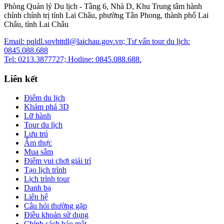
Phòng Quản lý Du lịch - Tầng 6, Nhà D, Khu Trung tâm hành
chính chính trị tỉnh Lai Châu, phường Tân Phong, thành phố Lai
Châu, tỉnh Lai Châu
Email: pqldl.sovhttdl@laichau.gov.vn; Tư vấn tour du lịch:
0845.088.688
Tel: 0213.3877727; Hotline: 0845.088.688.
Liên kết
Điểm du lịch
Khám phá 3D
Lữ hành
Tour du lịch
Lưu trú
Ẩm thực
Mua sắm
Điểm vui chơi giải trí
Tạo lịch trình
Lịch trình tour
Danh bạ
Liên hệ
Câu hỏi thường gặp
Điều khoản sử dụng
Chính sách bảo mật