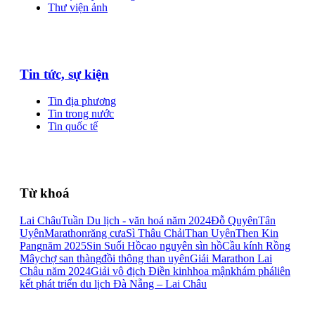
Thư viện ảnh
Tin tức, sự kiện
Tin địa phương
Tin trong nước
Tin quốc tế
Từ khoá
Lai Châu
Tuần Du lịch - văn hoá năm 2024
Đỗ Quyên
Tân
Uyên
Marathon
răng cưa
Sì Thâu Chải
Than Uyên
Then Kin
Pang
năm 2025
Sin Suối Hồ
cao nguyên sìn hồ
Cầu kính Rồng
Mây
chợ san thàng
đồi thông than uyên
Giải Marathon Lai
Châu năm 2024
Giải vô địch Điền kinh
hoa mận
khám phá
liên
kết phát triển du lịch Đà Nẵng – Lai Châu