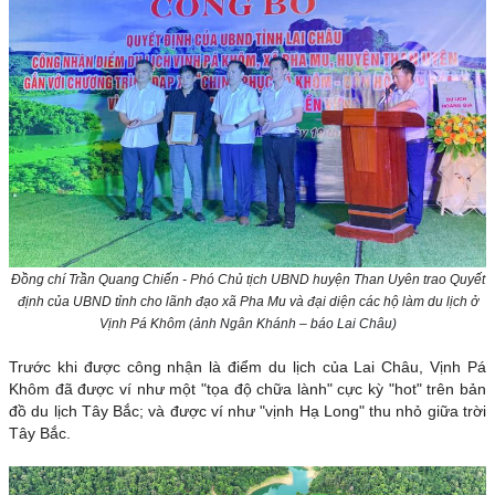
Đồng chí Trần Quang Chiến - Phó Chủ tịch UBND huyện Than Uyên trao Quyết
định của UBND tỉnh cho lãnh đạo xã Pha Mu và đại diện các hộ làm du lịch ở
Vịnh Pá Khôm (
ảnh Ngân Khánh – báo Lai Châu)
Trước khi được công nhận là điểm du lịch của Lai Châu, Vịnh Pá
Khôm đã được ví như một "tọa độ chữa lành" cực kỳ "hot" trên bản
đồ du lịch Tây Bắc; và được ví như "vịnh Hạ Long" thu nhỏ giữa trời
Tây Bắc.