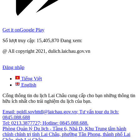
Get it on
Google Play
Số lượt truy cập:
15,405,870
Đang xem:
@ All copyright 2021, dulich.laichau.gov.vn
Đăng nhập
Tiếng Việt
English
Cổng thông tin du lịch Lai Châu cung cấp cho bạn những thông tin
hữu ích nhất cho trải nghiệm du lịch của bạn.
Email: pqldl.sovhttdl@laichau.gov.vn; Tư vấn tour du lịch:
0845.088.688
Tel: 0213.3877727; Hotline: 0845.088.688.
Phòng Quản lý Du lịch - Tầng 6, Nhà D, Khu Trung tâm hành
chính chính trị tỉnh Lai Châu, phường Tân Phong, thành phố Lai
Châu, tỉnh Lai Châu