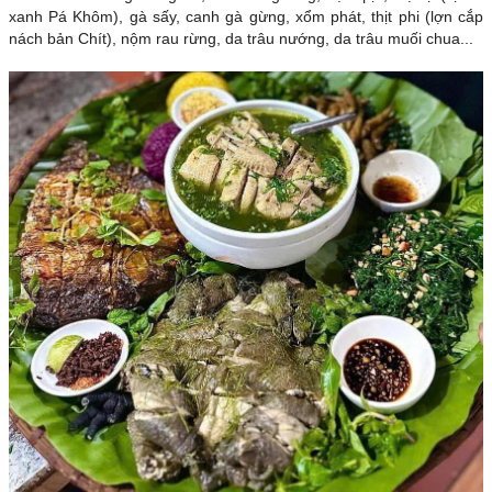
xanh Pá Khôm), gà sấy, canh gà gừng, xổm phát, thịt phi (lợn cắp
nách bản Chít), nộm rau rừng, da trâu nướng, da trâu muối chua...