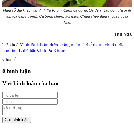
Mâm cỗ đãi khách tại Vịnh Pá Khôm: Canh gà gừng; Gà đen; Rau dớn; Pa pỉnh
tộp (cá gập nướng); Cá bống chiên; Xôi màu; Chẳm chéo đậm vị của người
Thái.
Thu Nga
Từ khoá:
Vịnh Pá Khôm được công nhận là điểm du lịch trên địa
bàn tỉnh Lai Châu
Vịnh Pá Khôm
Chia sẻ
0 bình luận
Viết bình luận của bạn
Gửi bình luận