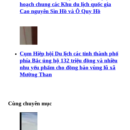
hoạch chung các Khu du lịch quốc gia
Cao nguyên Sìn Hồ và Ô Quy Hồ
Cụm Hiệp hội Du lịch các tỉnh thành phố
phía Bắc ủng hộ 132 triệu đồng và nhiều
nhu yếu phẩm cho đồng bào vùng lũ xã
Mường Than
Cùng chuyên mục