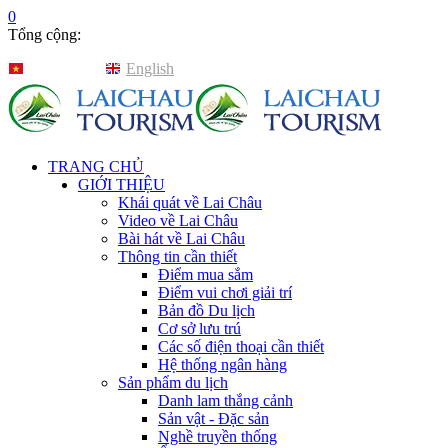
0
Tổng cộng:
Tiếng Việt
English
TRANG CHỦ
GIỚI THIỆU
Khái quát về Lai Châu
Video về Lai Châu
Bài hát về Lai Châu
Thông tin cần thiết
Điểm mua sắm
Điểm vui chơi giải trí
Bản đồ Du lịch
Cơ sở lưu trú
Các số điện thoại cần thiết
Hệ thống ngân hàng
Sản phẩm du lịch
Danh lam thắng cảnh
Sản vật - Đặc sản
Nghề truyền thống