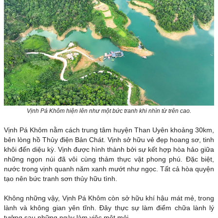
Vịnh Pá Khôm hiện lên như một bức tranh khi nhìn từ trên cao.
Vịnh Pá Khôm nằm cách trung tâm huyện Than Uyên khoảng 30km,
bên lòng hồ Thủy điện Bản Chát. Vịnh sở hữu vẻ đẹp hoang sơ, tinh
khôi đến diệu kỳ. Vịnh được hình thành bởi sự kết hợp hòa hảo giữa
những ngọn núi đã vôi cùng thảm thực vật phong phú. Đặc biệt,
nước trong vịnh quanh năm xanh mướt như ngọc. Tất cả hòa quyện
tạo nên bức tranh sơn thủy hữu tình.
Không những vậy, Vịnh Pá Khôm còn sở hữu khí hậu mát mẻ, trong
lành và không gian yên tĩnh. Đây thực sự làm điểm chữa lành lý
tưởng sau những ngày làm việc mệt mỏi.