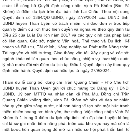
chức Lễ công bố Quyết định công nhận Vịnh Pá Khôm (Bản Pá
Khôm) là điểm du lịch trên địa bàn tỉnh Lai Châu. Theo nội dung
Quyết đinh số 1364/QĐ-UBND, ngày 27/9/2024 của UBND tỉnh,
UBND huyện Than Uyên có trách nhiệm chỉ đạo đơn vị trực tiếp
quản lý điểm du lịch thực hiện quyền và nghĩa vụ theo quy định tại
Điều 25 của Luật Du lịch năm 2017 và các quy định của pháp luật
có liên quan. Các sở, ngành: Văn hoá, Thể thao và Du lịch; Kế
hoạch và Đầu tư, Tài chính, Nông nghiệp và Phát triển Nông thôn,
Tài nguyên và Môi trường, Giao thông vận tải, Xây dựng và các sở,
ngành khác có liên quan theo chức năng, nhiệm vụ thực hiện quản
lý nhà nước đối với điểm du lịch tại Điều 1 Quyết định này theo quy
định hiện hành. Quyết định có hiệu lực từ ngày 27/9/2024.
Tham dự lễ công bố, đồng chí Trần Quang Chiến - Phó Chủ tịch
UBND huyện Than Uyên gửi lời chúc mừng tới Đảng uỷ, HĐND,
UBND, Uỷ ban MTTQ và nhân dân xã Pha Mu. Đồng chí Trần
Quang Chiến khẳng định, Vịnh Pá Khôm sở hữu vẻ đẹp tự nhiên
hòa quyện giữa sông nước, núi non hùng vĩ tạo nên một bức tranh
thiên nhiên hoang sơ, bình yên, thơ mộng. Việc công nhận Vịnh Pá
Khôm là 1 trong 3 điểm du lịch cấp tỉnh trên địa bàn huyện không
chỉ là sự ghi nhận tiềm năng phát triển của khu vực này mà còn là
một bước tiến quan trọng để mở ra nhiều cơ hội phát triển kinh tế