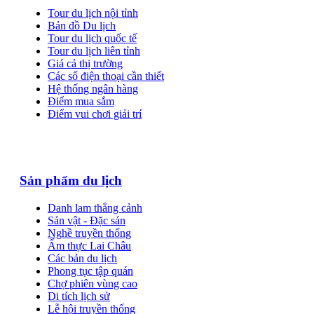
Tour du lịch nội tỉnh
Bản đồ Du lịch
Tour du lịch quốc tế
Tour du lịch liên tỉnh
Giá cả thị trường
Các số điện thoại cần thiết
Hệ thống ngân hàng
Điểm mua sắm
Điểm vui chơi giải trí
Sản phẩm du lịch
Danh lam thắng cảnh
Sản vật - Đặc sản
Nghề truyền thống
Ẩm thực Lai Châu
Các bản du lịch
Phong tục tập quán
Chợ phiên vùng cao
Di tích lịch sử
Lễ hội truyền thống