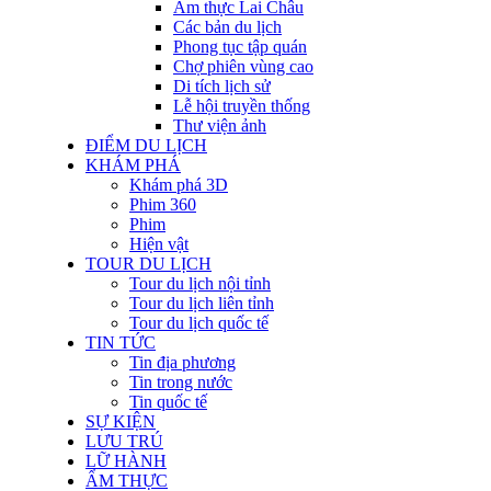
Ẩm thực Lai Châu
Các bản du lịch
Phong tục tập quán
Chợ phiên vùng cao
Di tích lịch sử
Lễ hội truyền thống
Thư viện ảnh
ĐIỂM DU LỊCH
KHÁM PHÁ
Khám phá 3D
Phim 360
Phim
Hiện vật
TOUR DU LỊCH
Tour du lịch nội tỉnh
Tour du lịch liên tỉnh
Tour du lịch quốc tế
TIN TỨC
Tin địa phương
Tin trong nước
Tin quốc tế
SỰ KIỆN
LƯU TRÚ
LỮ HÀNH
ẨM THỰC