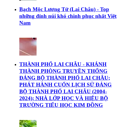
Bạch Mộc Lương Tử (Lai Châu) - Top
những đỉnh núi khó chinh phục nhất Việt
Nam
THÀNH PHỐ LAI CHÂU - KHÁNH
THÀNH PHÒNG TRUYỀN THỐNG
ĐẢNG BỘ THÀNH PHỐ LAI CHÂU;
PHÁT HÀNH CUỐN LỊCH SỬ ĐẢNG
BỘ THÀNH PHỐ LAI CHÂU (2004-
2024); NHÀ LỚP HỌC VÀ HIỆU BỘ
TRƯỜNG TIỂU HỌC KIM ĐỒNG