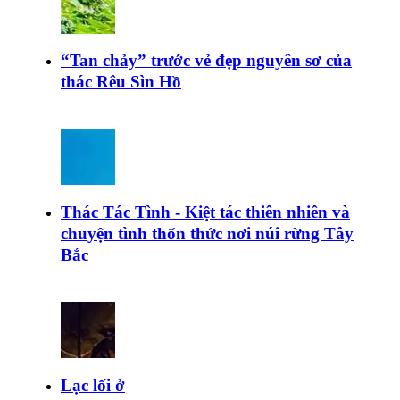
“Tan chảy” trước vẻ đẹp nguyên sơ của
thác Rêu Sìn Hồ
Thác Tác Tình - Kiệt tác thiên nhiên và
chuyện tình thổn thức nơi núi rừng Tây
Bắc
Lạc lối ở