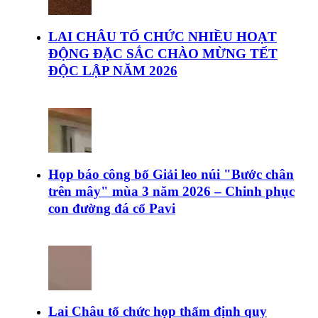
LAI CHÂU TỔ CHỨC NHIỀU HOẠT
ĐỘNG ĐẶC SẮC CHÀO MỪNG TẾT
ĐỘC LẬP NĂM 2026
Họp báo công bố Giải leo núi "Bước chân
trên mây" mùa 3 năm 2026 – Chinh phục
con đường đá cổ Pavi
Lai Châu tổ chức họp thẩm định quy