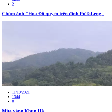
2
Chùm ảnh "Hoa Đỗ quyên trên đỉnh PuTaLeng"
11/10/2021
1344
0
Mùa vàng Khun Há