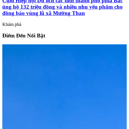
Cụm Hiệp hội Du lịch các tỉnh thành phố phía Bắc
ủng hộ 132 triệu đồng và nhiều nhu yếu phẩm cho
đồng bào vùng lũ xã Mường Than
Khám phá
Điểm Đến Nổi Bật