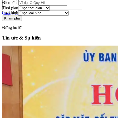
Điểm đến
Thời gian
Loại hình
Cuộn xuống
Khám phá
Đừng bỏ lỡ
Tin tức & Sự kiện