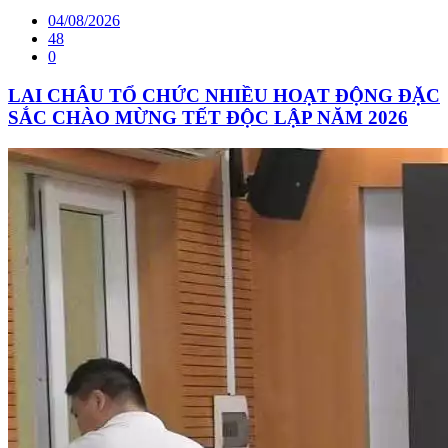
04/08/2026
48
0
LAI CHÂU TỔ CHỨC NHIỀU HOẠT ĐỘNG ĐẶC
SẮC CHÀO MỪNG TẾT ĐỘC LẬP NĂM 2026