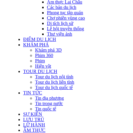
Ẩm thực Lai Châu
Các bản du lịch
Phong tục tập quán
Chợ phiên vùng cao
Di tích lịch sử
Lễ hội truyền thống
Thư viện ảnh
ĐIỂM DU LỊCH
KHÁM PHÁ
Khám phá 3D
Phim 360
Phim
Hiện vật
TOUR DU LỊCH
Tour du lịch nội tỉnh
Tour du lịch liên tỉnh
Tour du lịch quốc tế
TIN TỨC
Tin địa phương
Tin trong nước
Tin quốc tế
SỰ KIỆN
LƯU TRÚ
LỮ HÀNH
ẨM THỰC