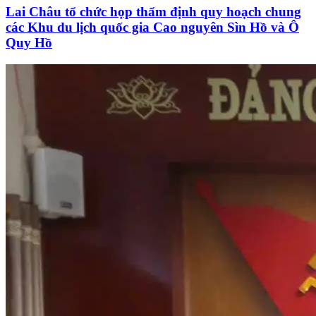
Lai Châu tổ chức họp thẩm định quy hoạch chung
các Khu du lịch quốc gia Cao nguyên Sìn Hồ và Ô
Quy Hồ