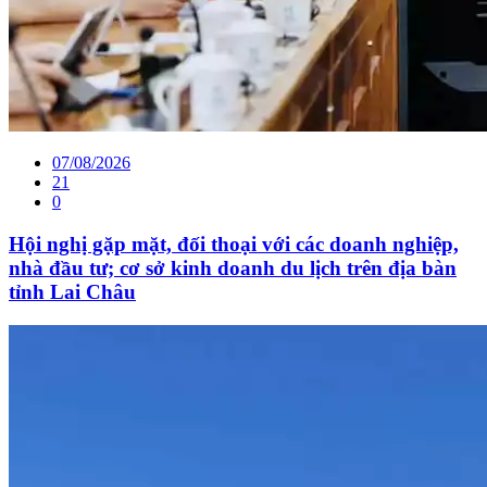
07/08/2026
21
0
Hội nghị gặp mặt, đối thoại với các doanh nghiệp,
nhà đầu tư; cơ sở kinh doanh du lịch trên địa bàn
tỉnh Lai Châu