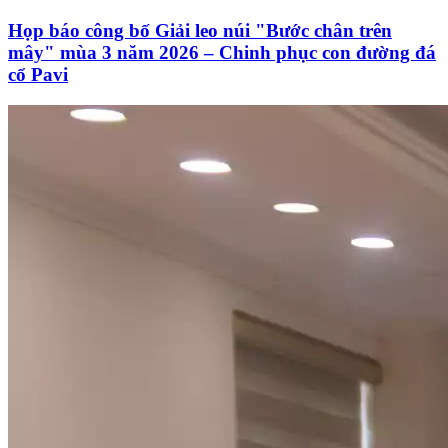
Họp báo công bố Giải leo núi "Bước chân trên
mây" mùa 3 năm 2026 – Chinh phục con đường đá
cổ Pavi